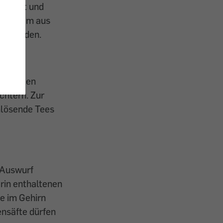
gereizt und
r Schleim aus
rt werden.
enthalten
chtern. Zur
mlösende Tees
 Auswurf
arin enthaltenen
ie im Gehirn
ensäfte dürfen