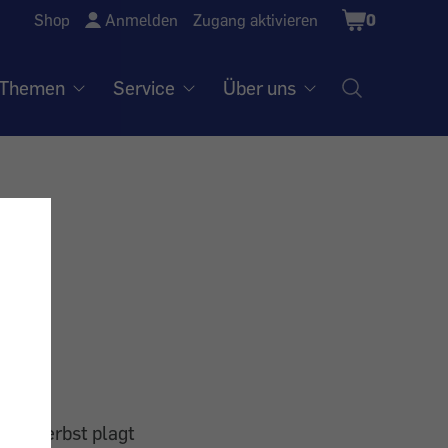
Shopping
Shop
Anmelden
Zugang aktivieren
0
Cart
Themen
Service
Über uns
te
 im Herbst plagt