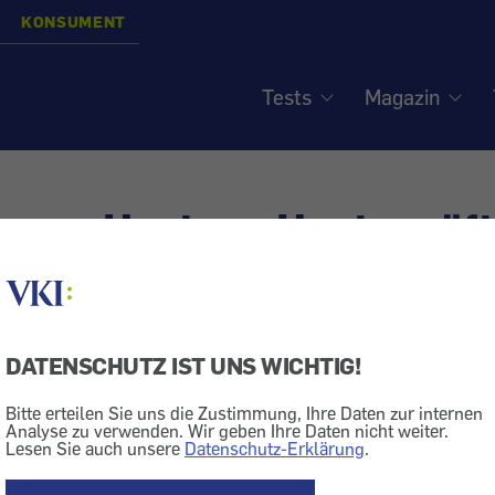
KONSUMENT
Tests
Magazin
gegen Husten - Hustensäf
isiert am
2.11.2005
Tee
Gesundheit + Kosmetik
Medikament
DATENSCHUTZ IST UNS WICHTIG!
me ich am besten bei Husten?
Bitte erteilen Sie uns die Zustimmung, Ihre Daten zur internen
 bei produktivem Husten
Analyse zu verwenden. Wir geben Ihre Daten nicht weiter.
Lesen Sie auch unsere
Datenschutz-Erklärung
.
 an, an welcher Art von Husten Sie laborieren. Gerade