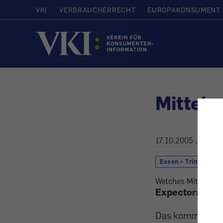
VKI
VERBRAUCHERRECHT
EUROPAKONSUMENT
Startseite
Mittel 
17.10.2005
, aktual
Essen + Trinken
Welches Mittel neh
Expectorantien
Das kommt darauf