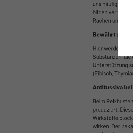
uns häufig der s
bilden vermehrt 
Rachen und Bronc
Bewährt
: sch
Hier werden Hust
Substanzen, die 
Unterstützung so
(Eibisch, Thymia
Antitussiva be
Beim Reizhusten
produziert. Dies
Wirkstoffe block
wirken. Der beka