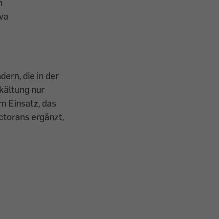
n
va
ern, die in der
kältung nur
m Einsatz, das
ctorans ergänzt,