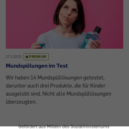
27.3.2025
PREMIUM
Mundspülungen im Test
Wir haben 14 Mundspüllösungen getestet,
darunter auch drei Produkte, die für Kinder
ausgelobt sind. Nicht alle Mundspüllösungen
überzeugten.
Gefördert aus Mitteln des Sozialministeriums