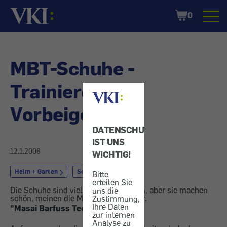
Startseite
Shopping
0
Cart
MBT-Schuhe -
Trainieren im
Vorbeigehen
DATENSCHUTZ
IST UNS
12.1.2006
WICHTIG!
Heim + Garten
Schuh
Bitte
erteilen Sie
Die Schuhe sind vielleicht nicht schön, aber sie machen
uns die
schön, meinen die MBT-Schuhmacher.
Zustimmung,
Ihre Daten
"Masai Barfuss Technologie"
zur internen
Analyse zu