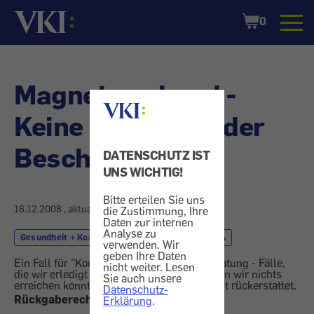
Startseite
Shopping
0
Cart
Magnetarmband -
Keine Linderung der
Beschwerden
DATENSCHUTZ IST
UNS WICHTIG!
Bitte erteilen Sie uns
16.12.2008
, aktualisiert am
17.12.2008
die Zustimmung, Ihre
Daten zur internen
Analyse zu
Gesundheit + Kosmetik
Alternativmedizin
verwenden. Wir
geben Ihre Daten
Ein Fall für "Konsument": Aus unserer Beratung - Fälle,
nicht weiter. Lesen
die wir erledigt haben und solche, bei denen wir nichts
Sie auch unsere
erreichen konnten. Diesmal: Kaufpreis nicht rückerstattet.
Datenschutz-
Rückgaberecht nicht eingehalten
Erklärung
.