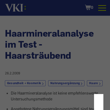
Startseite
Shopping
0
Cart
Haarmineralanalyse
im Test -
Haarsträubend
26.2.2009
Gesundheit + Kosmetik
Nahrungsergänzung
Haare
Die Haarmineralanalyse ist keine empfehlenswerte
Untersuchungsmethode
Angebotene Nahrungsergänzungsmittel sind teuer