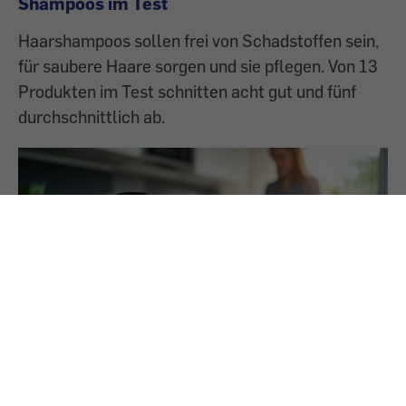
Shampoos im Test
Haarshampoos sollen frei von Schadstoffen sein,
für saubere Haare sorgen und sie pflegen. Von 13
Produkten im Test schnitten acht gut und fünf
durchschnittlich ab.
26.6.2025
PREMIUM
Eisenpräparate im Test