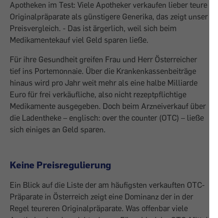
Apotheken im Test: Viele Apotheker verkaufen lieber teure
Originalpräparate als günstigere Generika, das zeigt unser
Preisvergleich. - Das ist ärgerlich, weil sich beim
Medikamentekauf viel Geld sparen ließe.
Für ihre Gesundheit greifen Frau und Herr Österreicher
tief ins Portemonnaie. Über die Krankenkassenbeiträge
hinaus wird pro Jahr weit mehr als eine halbe Milliarde
Euro für frei verkäufliche, also nicht rezeptpflichtige
Medikamente ausgegeben. Doch beim Arzneiverkauf über
die Ladentheke – englisch: over the counter (OTC) – ließe
sich einiges an Geld sparen.
Keine Preisregulierung
Ein Blick auf die Liste der am häufigsten verkauften OTC-
Präparate in Österreich zeigt eine Dominanz der in der
Regel teureren Originalpräparate. Was offenbar viele