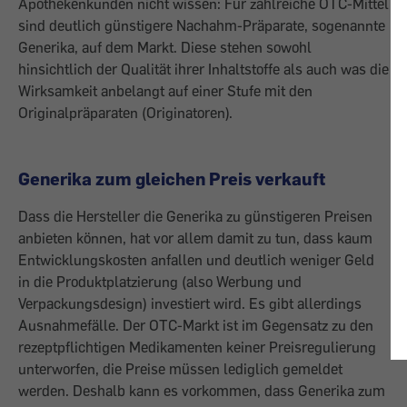
Apothekenkunden nicht wissen: Für zahlreiche OTC-Mittel
sind deutlich günstigere Nachahm-Präparate, sogenannte
Generika, auf dem Markt. Diese stehen sowohl
hinsichtlich der Qualität ihrer Inhaltstoffe als auch was die
Wirksamkeit anbelangt auf einer Stufe mit den
Originalpräparaten (Originatoren).
Generika zum gleichen Preis verkauft
Dass die Hersteller die Generika zu günstigeren Preisen
anbieten können, hat vor allem damit zu tun, dass kaum
Entwicklungskosten anfallen und deutlich weniger Geld
in die Produktplatzierung (also Werbung und
Verpackungsdesign) investiert wird. Es gibt allerdings
Ausnahmefälle. Der OTC-Markt ist im Gegensatz zu den
rezeptpflichtigen Medikamenten keiner Preisregulierung
unterworfen, die Preise müssen lediglich gemeldet
werden. Deshalb kann es vorkommen, dass Generika zum