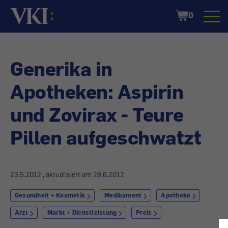
Startseite
Shopping
0
Cart
Generika in
Apotheken: Aspirin
und Zovirax - Teure
Pillen aufgeschwatzt
23.5.2012
, aktualisiert am
28.6.2012
Gesundheit + Kosmetik
Medikament
Apotheke
Arzt
Markt + Dienstleistung
Preis