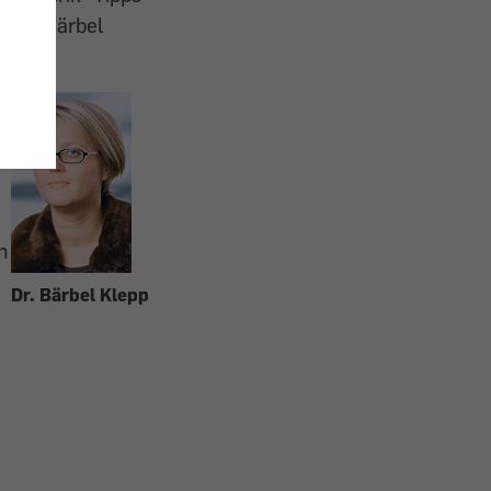
r Dr. Bärbel
r
n
Dr. Bärbel Klepp