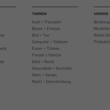
THEMEN
SERVICE
Auto + Transport
Beratung
Bauen + Energie
Musterbr
eck
Bild + Ton
Risiko-C
Computer + Telekom
Produktr
heck
Essen + Trinken
Freizeit + Familie
der
Geld + Recht
Gesundheit + Kosmetik
Heim + Garten
Markt + Dienstleistung