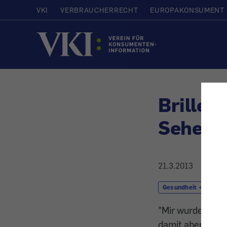
VKI
VERBRAUCHERRECHT
EUROPAKONSUMENT
Startseite
Brille 
Sehen
21.3.2013
Gesundheit + Kosmet
"Mir wurde vom A
damit aber nicht