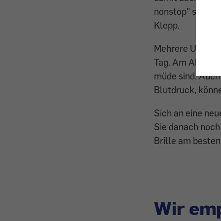
nonstop" stellen
Klepp.
Mehrere Ursache
Tag. Am Abend si
müde sind. Auch
Blutdruck, könne
Sich an eine neu
Sie danach noch
Brille am beste
Wir emp