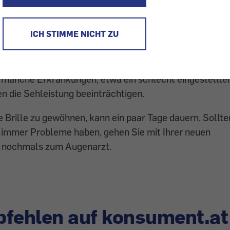
 Leser Fragen und unsere Experten geben Antwort - hie
ICH STIMME NICHT ZU
n sind möglich: Die Messwerte schwanken über den
eht man beispielsweise oft schlechter, weil die Augen
 manche Erkrankungen, etwa ein schlecht eingestellte
n die Sehleistung beeinträchtigen.
e Brille zu gewöhnen, kann ein paar Tage dauern. Sollte
 immer Probleme haben, gehen Sie mit Ihrer neuen
n nochmals zum Augenarzt.
fehlen auf konsument.at