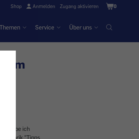
Shopping
Shop
Anmelden
Zugang aktivieren
0
Cart
Themen
Service
Über uns
 beim
te, habe ich
er Rubrik "Tipps