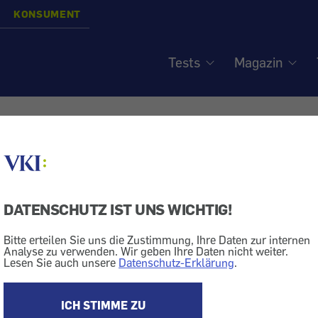
KONSUMENT
Tests
Magazin
neu angepasst - Probleme
DATENSCHUTZ IST UNS WICHTIG!
Bitte erteilen Sie uns die Zustimmung, Ihre Daten zur internen
Analyse zu verwenden. Wir geben Ihre Daten nicht weiter.
Lesen Sie auch unsere
Datenschutz-Erklärung
.
ik
Brille
rzt eine Brille angepasst. Als ich sie vom Optiker abhol
ICH STIMME ZU
 so gut gesehen. Was kann daran schuld sein? - In unser