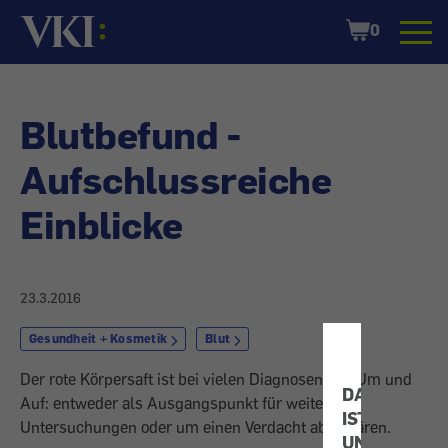
Startseite
Shopping
0
Cart
Blutbefund -
Aufschlussreiche
Einblicke
23.3.2016
Gesundheit + Kosmetik
Blut
Der rote Körpersaft ist bei vielen Diagnosen das Um und
DATENSCHU
Auf: entweder als Ausgangspunkt für weitere
IST
Untersuchungen oder um einen Verdacht abzuklären.
UNS