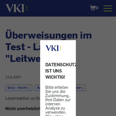
Startseite
Shopping
0
Cart
Überweisungen im
Test - Lange
"Leitwege"
DATENSCHUTZ
IST UNS
WICHTIG!
23.8.2007
Bitte erteilen
Geld + Recht
Bank
Zahlungsverkehr
Sie uns die
Zustimmung,
Leserreaktion zu Konsument 8/2007.
Ihre Daten zur
internen
Analyse zu
Nicht unerheblicher Zugewinn
verwenden.