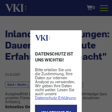
Startseite
Shopping
0
Cart
Inlandsüberweisungen:
Dauer - Forum "Gute
Erfahrungen gemacht"
DATENSCHUTZ IST
UNS WICHTIG!
Bitte erteilen Sie uns
die Zustimmung, Ihre
24.9.2007
Daten zur internen
Analyse zu verwenden.
Geld + Recht
Bank
Zahlungsverkehr
Wir geben Ihre Daten
nicht weiter. Lesen Sie
auch unsere
Ausgewählte Leserreaktionen von unserer Homepage (aus
Datenschutz-Erklärung
.
unseren Foren und Online-Kommentaren zu einzelnen
Artikeln).
Schnelles Online-Banking