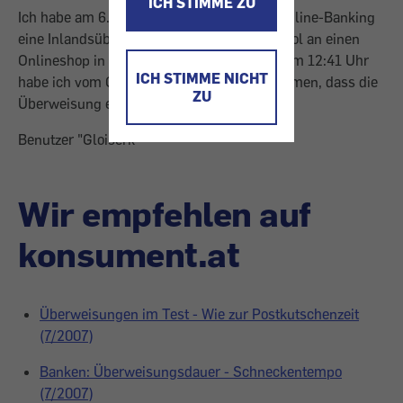
ICH STIMME ZU
Ich habe am 6.8.2007 (ca. 17:00 Uhr) per Online-Banking
eine Inlandsüberweisung von Volksbank Tirol an einen
Onlineshop in Wien getätigt. Am 7.8.2007 um 12:41 Uhr
ICH STIMME NICHT
habe ich vom Onlineshop ein E-Mail bekommen, dass die
ZU
Überweisung eingetroffen ist.
Benutzer "Gloiserk"
Wir empfehlen auf
konsument.at
Überweisungen im Test - Wie zur Postkutschenzeit
(7/2007)
Banken: Überweisungsdauer - Schneckentempo
(7/2007)