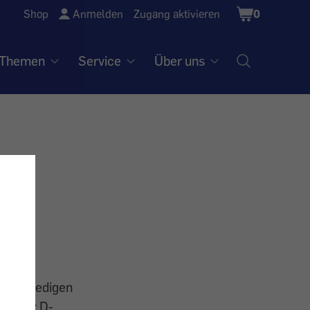
Shopping
Shop
Anmelden
Zugang aktivieren
0
Cart
Themen
Service
Über uns
eich erledigen
iesmal: D-