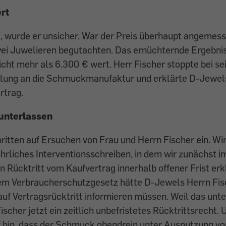
rt
, wurde er unsicher. War der Preis überhaupt angemess
i Juwelieren begutachten. Das ernüchternde Ergebni
cht mehr als 6.300 € wert. Herr Fischer stoppte bei se
hlung an die Schmuckmanufaktur und erklärte D-Jewels
rtrag.
unterlassen
ritten auf Ersuchen von Frau und Herrn Fischer ein. Wi
hrliches Interventionsschreiben, in dem wir zunächst 
n Rücktritt vom Kaufvertrag innerhalb offener Frist er
m Verbraucherschutzgesetz hätte D-Jewels Herrn Fisch
auf Vertragsrücktritt informieren müssen. Weil das un
ischer jetzt ein zeitlich unbefristetes Rücktrittsrecht.
 hin, dass der Schmuck obendrein unter Ausnutzung vo