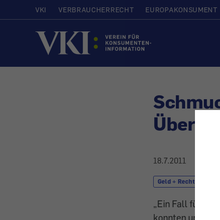
VKI
VERBRAUCHERRECHT
EUROPAKONSUMENT
Startseite
Schmuc
Überte
18.7.2011
Geld + Recht
S
„Ein Fall für "K
konnten und solc