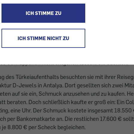
e den Vertrags­rücktritt doch noch und rückerstatte di
ICH STIMME ZU
en Schmuck.
schalreise in die Türkei wurde den Lesern einer Tagesz
schön angepriesen: Für sie sollte die Busreise entlang
ICH STIMME NICHT ZU
chsprachiger Reiseleitung, Flug in die Türkei und retour
rühstück lediglich 149 € pro Person kosten. Frau und 
ses Schnäppchen nicht entgehen lassen. Sie buchten.
g des Türkeiaufenthalts besuchten sie mit ihrer Reiseg
ur D-Jewels in Antalya. Dort gesellten sich zwei Mita
eten auf sie ein, Schmuck anzusehen und zu kaufen. Her
tt beraten. Doch schließlich kaufte er groß ein: Ein Coll
Ring, eine Uhr. Der Schmuck kostete insgesamt 18.550 
ich per Bankomatkarte an. Die restlichen 17.600 € sollt
 je 8.800 € per Scheck begleichen.