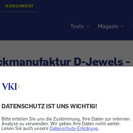
KONSUMENT
Tests
Magazin
kmanufaktur D-Jewels -
uerten Schmuck verkauft
DATENSCHUTZ IST UNS WICHTIG!
chmuck
Bitte erteilen Sie uns die Zustimmung, Ihre Daten zur internen
onsument": Aus unserer Beratung - Fälle, die wir erfolgr
Analyse zu verwenden. Wir geben Ihre Daten nicht weiter.
Lesen Sie auch unsere
Datenschutz-Erklärung
.
he, an denen wir uns die Zähne ausgebissen haben. - D