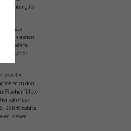
e Anzahlung für
eitung als
 der lykischen
, Transfers,
Herr Fischer
ruppe die
rbeiter zu den
r Fischer fühlte
ier, ein Paar
€. 950 € zahlte
e er in zwei