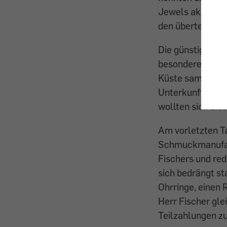
Jewels akzepiert
den überteuert
Die günstige Pau
besonderes Danke
Küste samt deuts
Unterkunft und F
wollten sich die
Am vorletzten Ta
Schmuckmanufakt
Fischers und red
sich bedrängt sta
Ohrringe, einen 
Herr Fischer gle
Teilzahlungen zu