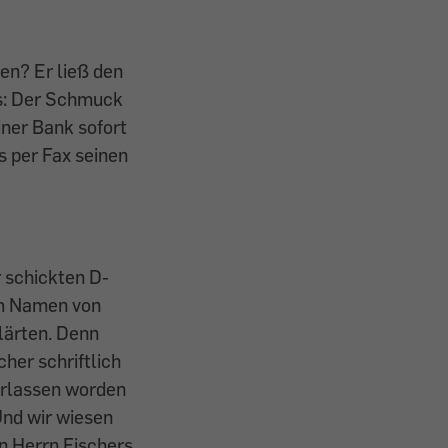
en? Er ließ den
s: Der Schmuck
iner Bank sofort
 per Fax seinen
r schickten D-
im Namen von
klärten. Denn
er schriftlich
terlassen worden
 Und wir wiesen
n Herrn Fischers