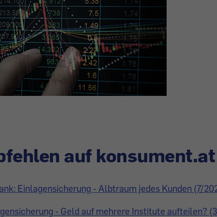
fehlen auf konsument.at
nk: Einlagensicherung - Albtraum jedes Kunden (7/20
gensicherung - Geld auf mehrere Institute aufteilen? (