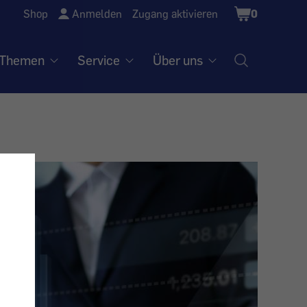
Shopping
Shop
Anmelden
Zugang aktivieren
0
Cart
Themen
Service
Über uns