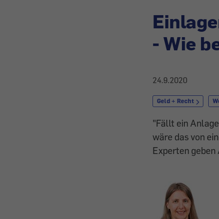
Einlage
- Wie b
24.9.2020
Geld + Recht
W
"Fällt ein Anlag
wäre das von ein
Experten geben A