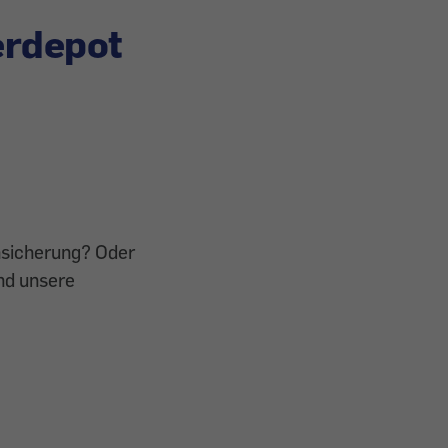
erdepot
ensicherung? Oder
nd unsere