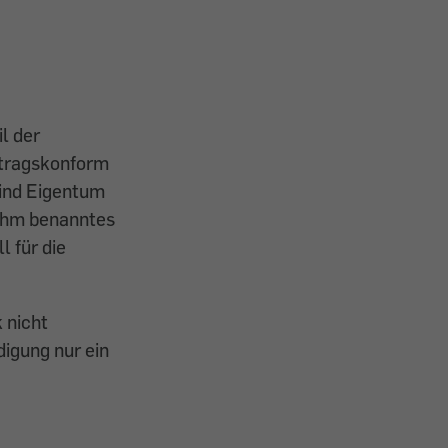
il der
rtragskonform
sind Eigentum
 ihm benanntes
l für die
 nicht
igung nur ein