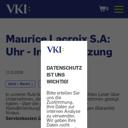
Startseite
Shopping
0
Cart
Maurice Lacroix S.A:
Uhr - Instandsetzung
DATENSCHUTZ
21.9.2008
IST UNS
WICHTIG!
Geld + Recht
Schmuck
Bitte erteilen Sie
In unserer Rubrik "Vor den Vorhang" berichten Leser über
uns die
Unternehmen, die besonderes Entgegenkommen gezeigt
Zustimmung,
haben - über die gesetzlichen Ansprüche
Ihre Daten zur
(Gewährleistung) oder vertragliche Zusagen (Garantie)
internen Analyse
hinaus.
zu verwenden.
Servicekosten übernommen
Wir geben Ihre
Daten nicht