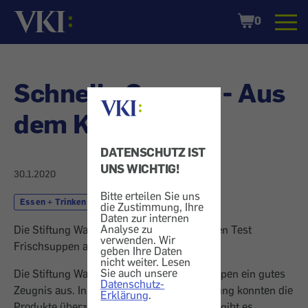
Startseite
Shopping
0
Cart
Schnelle Suppen - Aus
dem Kühlregal
DATENSCHUTZ IST
UNS WICHTIG!
30.1.2020
Bitte erteilen Sie uns
Essen + Trinken
Kochen
die Zustimmung, Ihre
Daten zur internen
Analyse zu
Die Stiftung Warentest hat in einem jüngsten Test
verwenden. Wir
Frischsuppen aus dem Kühlregal getestet.
geben Ihre Daten
nicht weiter. Lesen
Sie auch unsere
Die Stiftung Warentest stellt den Frischsuppen ein gutes
Datenschutz-
Zeugnis aus. Insbesondere bei der Verkostung konnten die
Erklärung
.
Produkte überzeugen. Große Unterschiede gibt es