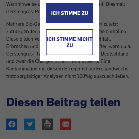
Warnhinweise und Tipps für mehr Sicherheit. Diesmal:
Gerstengras-Produkte.
ICH STIMME ZU
Mehrere Bio-Gerstengras-Produkte mussten zuletzt
zurückgerufen werden, weil sie E.-coli-Keime enthalten.
Diese bilden Verotoxin, wodurch es zu Durchfall,
ICH STIMME NICHT
ZU
Erbrechen und Fieber kommen kann. Betroffen waren u.a.
Gerstengras- Tabletten der Marke Hanojou, Deutschland,
und zwar die Chargen 525817 und 529918. Eine
Kontamination mit diesem Erreger ist bei Freilandwuchs
trotz sorgfältiger Analysen nicht 100%ig auszuschließen.
Diesen Beitrag teilen