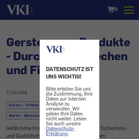
Startseite
Shopping
0
Cart
Gerstengras-Produkte
- Durchfall, Erbrechen
und Fieber
DATENSCHUTZ IST
UNS WICHTIG!
Bitte erteilen Sie uns
27.10.2016
die Zustimmung, Ihre
Daten zur internen
Analyse zu
Essen + Trinken
Schadstoff
verwenden. Wir
geben Ihre Daten
Markt + Dienstleistung
Rückruf
nicht weiter. Lesen
Sie auch unsere
Gefährliche Produkte: Wir informieren über Sicherheits-
Datenschutz-
Erklärung
.
und Qualitätsmängel, Rückrufaktionen, geben