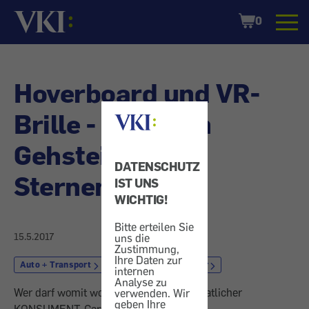
Startseite
Shopping
0
Cart
Hoverboard und VR-
Brille - Über den
Gehsteig zu den
DATENSCHUTZ
Sternen
IST UNS
WICHTIG!
Bitte erteilen Sie
15.5.2017
uns die
Zustimmung,
Ihre Daten zur
Auto + Transport
Fahrrad
Scooter
internen
Analyse zu
Wer darf womit wo fahren? - Unser monatlicher
verwenden. Wir
geben Ihre