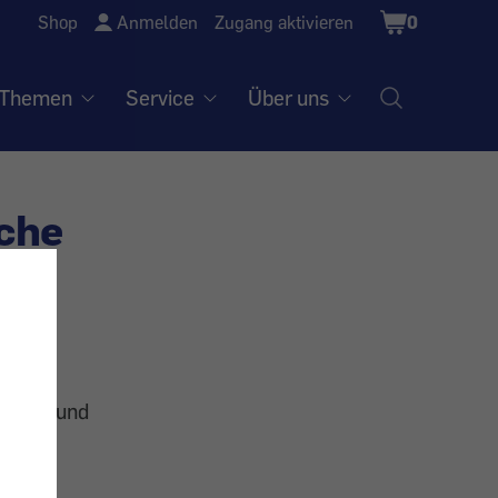
Shopping
Shop
Anmelden
Zugang aktivieren
0
Cart
Themen
Service
Über uns
che
n Fett und