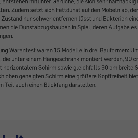
 entstehen mitunter Gerüche, die sich sehr hartnäckig 
n. Zudem setzt sich Fettdunst auf den Möbeln ab, der 
Zustand nur schwer entfernen lässt und Bakterien ei
men die Dunstabzugshauben in Spiel, deren Aufgabe es i
ngen.
ftung Warentest waren 15 Modelle in drei Bauformen: 
, die unter einem Hängeschrank montiert werden, 90 c
 horizontalem Schirm sowie gleichfalls 90 cm breite 
ch oben geneigten Schirm eine größere Kopffreiheit bie
m Teil auch einen Blickfang darstellen.