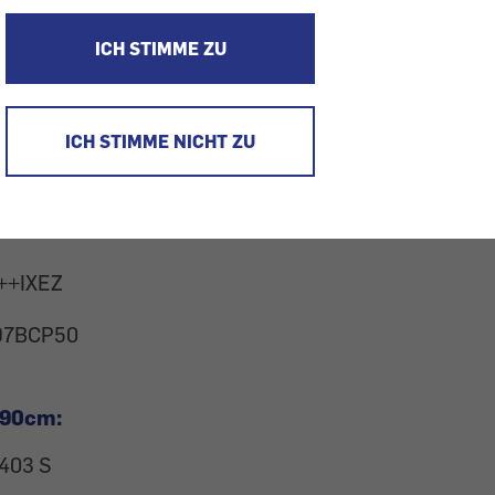
ICH STIMME ZU
orizontal 90cm:
60HM
ICH STIMME NICHT ZU
Art.-Nr.: 803. 889. 69
8 W
++IXEZ
97BCP50
 90cm:
403 S