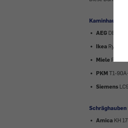
Kaminhauben h
AEG
DBB59
Ikea
Rytmisk 
Miele
PUR 9
PKM
T1-90A
Siemens
LC
Schräghauben
Amica
KH 17