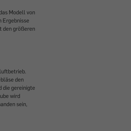
 das Modell von
n Ergebnisse
t den größeren
uftbetrieb.
ebläse den
 die gereinigte
aube wird
handen sein,