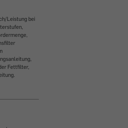
ch/Leistung bei
terstufen,
fördermenge,
sfilter
on
ngsanleitung,
r Fettfilter,
eitung.