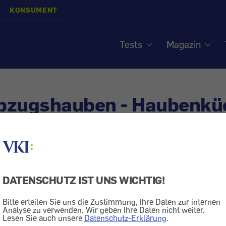
KONSUMENT
Tests
Magazin
bzugshauben - Haubenkü
Dunstabzug
DATENSCHUTZ IST UNS WICHTIG!
 punkten nur die teuren Modelle bei der Beseitigung vo
ndere sind laut und ineffizient.
Bitte erteilen Sie uns die Zustimmung, Ihre Daten zur internen
Analyse zu verwenden. Wir geben Ihre Daten nicht weiter.
Lesen Sie auch unsere
Datenschutz-Erklärung
.
gshauben finden Sie in unseren Testtabellen: