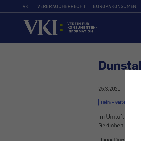
VKI
VERBRAUCHERRECHT
EUROPAKONSUMENT
Startseite
Dunsta
25.3.2021
Heim + Garten
Im Umluftbetrieb
Gerüchen. Viele a
Diese Dunstabzu