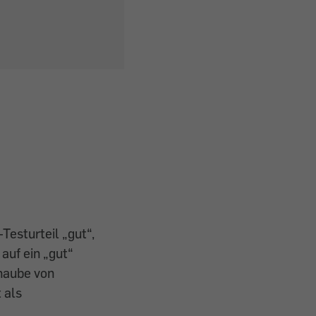
esturteil „gut“,
 auf ein „gut“
haube von
 als