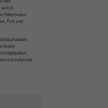
in den
sich in
nen Nährboden
st, Fett und
Unterbauhauben
m breite
Schräghauben,
ten und aufgrund