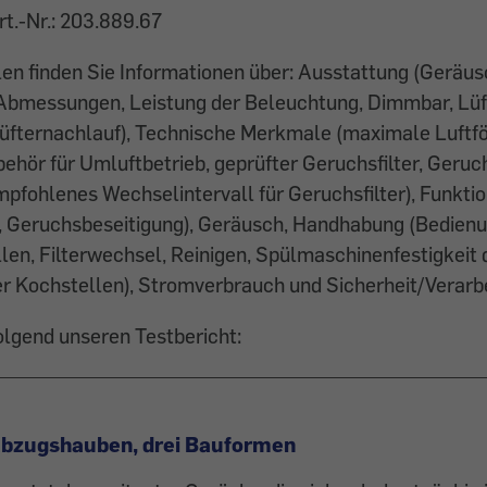
t.-Nr.: 203.889.67
len finden Sie Informationen über: Ausstattung (Geräus
 Abmessungen, Leistung der Beleuchtung, Dimmbar, Lüf
 Lüfternachlauf), Technische Merkmale (maximale Luft
ehör für Umluftbetrieb, geprüfter Geruchsfilter, Geruch
mpfohlenes Wechselintervall für Geruchsfilter), Funkti
g, Geruchsbeseitigung), Geräusch, Handhabung (Bedienu
len, Filterwechsel, Reinigen, Spülmaschinenfestigkeit de
r Kochstellen), Stromverbrauch und Sicherheit/Verarb
olgend unseren Testbericht:
abzugshauben, drei Bauformen