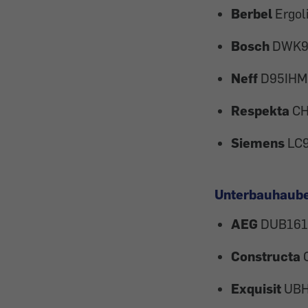
Berbel
Ergol
Bosch
DWK9
Neff
D95IHM
Respekta
CH
Siemens
LC
Unterbauhaub
AEG
DUB16
Constructa
Exquisit
UBH