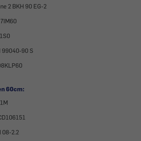
ine 2 BKH 90 EG-2
7IM60
1S0
 99040-90 S
98KLP60
en 60cm:
11M
CD106151
 08-2.2