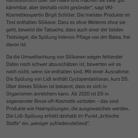
Kunststofffilm über die Haare und machen sie zwar gut
kämmbar, aber deshalb nicht gesünder“, sagt VKI-
Kosmetikexpertin Birgit Schiller. Die meisten Produkte im
Test enthalten Silikone. Dass es ohne Weiteres ohne sie
geht, beweist die Tatsache, dass auch einer der beiden
Testsieger, die Spülung Intensiv Pflege von dm Balea, frei
davon ist.
Da die Umweltwirkung von Silikonen wegen fehlender
Daten noch schwer abzuschätzen ist, bewerten wir es
noch nicht, wenn sie enthalten sind. Mit einer Ausnahme:
Die Spülung von Lidl enthält Cyclopentasiloxan, kurz D5.
Über dieses Silikon ist bekannt, dass es sich in
Organismen anreichern kann. Ab 2020 ist D5 in
sogenannter Rinse-off-Kosmetik verboten – das sind
Produkte wie Haarspülungen, die ausgewaschen werden.
Die Lidl-Spülung erhielt deshalb im Punkt „kritische
Stoffe“ ein „weniger zufriedenstellend“.