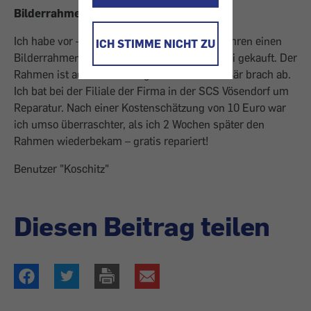
Bilderrahmen gratis repariert
Ich habe vor – sicher schon 8 oder mehr – Jahren einen
ICH STIMME NICHT ZU
Bilderrahmen mit Kristallbären bei Swarovski gekauft. Der
Rahmen ist auf den Boden gefallen und der Bär brach ab.
Ich bat bei der Filiale der Firma in der SCS Vösendorf um
Reparatur. Nach einer Kostenschätzung von 10 Euro war
ich umso überraschter, als ich 2 Wochen später den
Rahmen wiederbekam – gratis repariert!
Benutzer "Koschitz"
Diesen Beitrag teilen