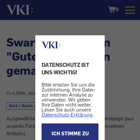
Startseite
Shopping
0
Cart
Swarovski - Forum
"Gute Erfahrungen
DATENSCHUTZ IST
gemacht"
UNS WICHTIG!
Bitte erteilen Sie uns die
Zustimmung, Ihre Daten
21.4.2006
, aktualisiert am
27.4.2006
zur internen Analyse zu
verwenden. Wir geben
Ihre Daten nicht weiter.
Geld + Recht
Kostenvoranschlag
Lesen Sie auch unsere
Datenschutz-Erklärung
.
Ausgewählte Leserreaktionen von unserer Homepage (aus
unseren Foren und Online-Kommentaren zu einzelnen
Artikeln).
ICH STIMME ZU