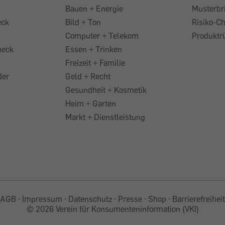
Bauen + Energie
Musterbr
eck
Bild + Ton
Risiko-C
Computer + Telekom
Produktr
heck
Essen + Trinken
Freizeit + Familie
der
Geld + Recht
Gesundheit + Kosmetik
Heim + Garten
Markt + Dienstleistung
AGB
Impressum
Datenschutz
Presse
Shop
Barrierefreiheit
©
2026 Verein für Konsumenteninformation (VKI)