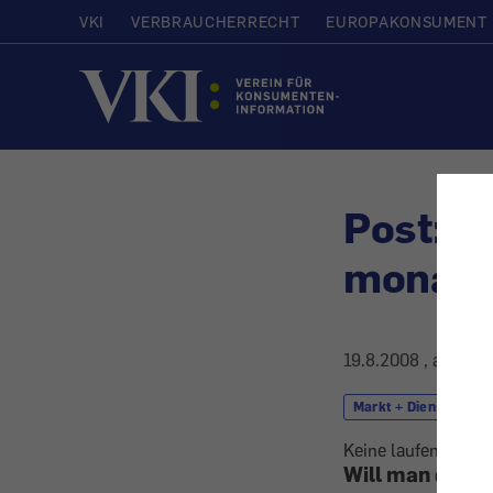
VKI
VERBRAUCHERRECHT
EUROPAKONSUMENT
Startseite
Post: T
monatli
19.8.2008
, aktuali
Markt + Dienstleistu
Keine laufenden Ko
Will man die K