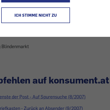
as der Post Kilometer, dem Personal Gewicht erspart 
er zugänglich macht, kostet in Österreich unverschämt v
ICH STIMME NICHT ZU
 In Deutschland dagegen zahlt man einmal 15 Euro und
kosten mehr. In Österreich kann ich mir die monatlich
s man den Kunden von den Postfächern fernhalten will.
g Blindenmarkt
fehlen auf konsument.at
enste der Post - Auf Spurensuche (8/2007)
Briefkasten - Zurück an Absender (9/2007)