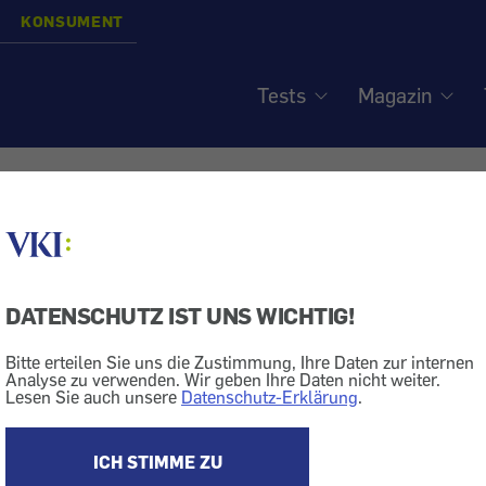
KONSUMENT
Tests
Magazin
eure Postfächer - Hohe
che Mietkosten
DATENSCHUTZ IST UNS WICHTIG!
siert am
28.8.2008
Bitte erteilen Sie uns die Zustimmung, Ihre Daten zur internen
Analyse zu verwenden. Wir geben Ihre Daten nicht weiter.
Lesen Sie auch unsere
Datenschutz-Erklärung
.
ng
Post
sten in Deutschland.
ICH STIMME ZU
unden fernhalten?