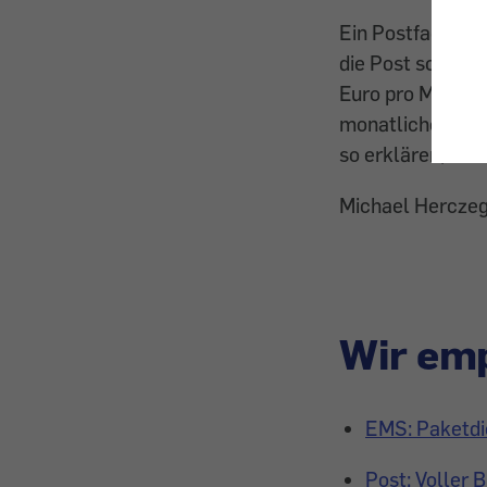
Ein Postfach, d
die Post schnell
Euro pro Monat).
monatlichen Miet
so erklären, das
Michael Hercze
Wir emp
EMS: Paketdi
Post: Voller 