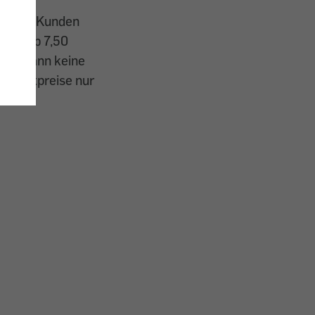
und dem Kunden
iel (ab 7,50
 hat dann keine
en Mietpreise nur