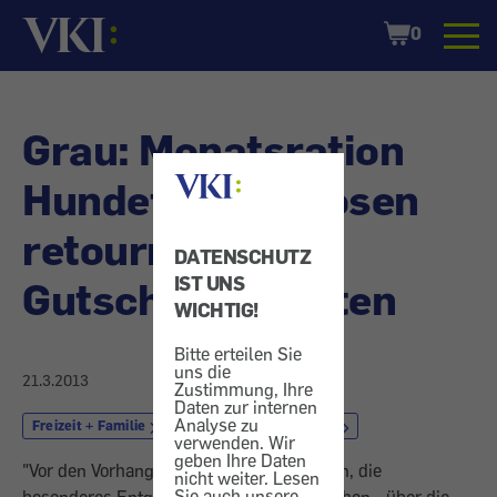
Startseite
Shopping
0
Cart
Grau: Monatsration
Hundefutter - Dosen
retourniert und
DATENSCHUTZ
IST UNS
Gutschein erhalten
WICHTIG!
Bitte erteilen Sie
uns die
21.3.2013
Zustimmung, Ihre
Daten zur internen
Analyse zu
Freizeit + Familie
Hundefutter
Tier
verwenden. Wir
geben Ihre Daten
"Vor den Vorhang" bitten wir Unternehmen, die
nicht weiter. Lesen
Sie auch unsere