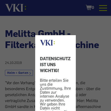
Startseite
Shopping
0
Cart
Melitta GmbH -
Filterkaffeemaschine
DATENSCHUTZ
24.10.2019
IST UNS
WICHTIG!
Heim + Garten
Kaffeemaschine
Bitte erteilen Sie
"Vor den Vorhang" bitten wir Unternehmen, die
uns die
Zustimmung, Ihre
besonderes Entgegenkommen gezeigt haben - über die
Daten zur
gesetzlichen Ansprüche (Gewährleistung) oder
internen Analyse
zu verwenden.
vertragliche Zusagen (Garantie) hinaus. - Hier: Melitta
Wir geben Ihre
GmbH sandte in Kulanz eine neue Filterkaffeemaschine
Daten nicht