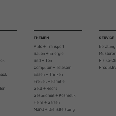
THEMEN
SERVICE
Auto + Transport
Beratung
Bauen + Energie
Musterbr
eck
Bild + Ton
Risiko-C
Computer + Telekom
Produktr
heck
Essen + Trinken
Freizeit + Familie
der
Geld + Recht
Gesundheit + Kosmetik
Heim + Garten
Markt + Dienstleistung