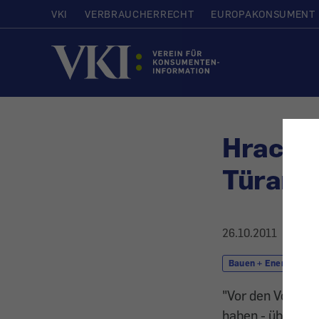
VKI
VERBRAUCHERRECHT
EUROPAKONSUMENT
Startseite
Hrachow
Türang
26.10.2011
Bauen + Energie
"Vor den Vorhan
haben - über die