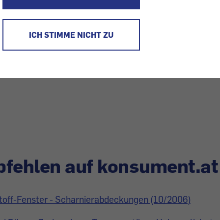
s. - Hier: Kostenloses Ersatzteil für eine Terrassentür 
 zeigte sich an der oberen Angel der Terrassentür ein 
ICH STIMME NICHT ZU
wer zu bedienen und drohte herauszufallen. Ich rief be
chon einen Tag später per Post das komplette Ersatzteil
fehlen auf konsument.at
toff-Fenster - Scharnierabdeckungen (10/2006)