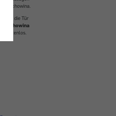
von Hrachowina.
Bruch, die Tür
i
Hrachowina
 – kostenlos.