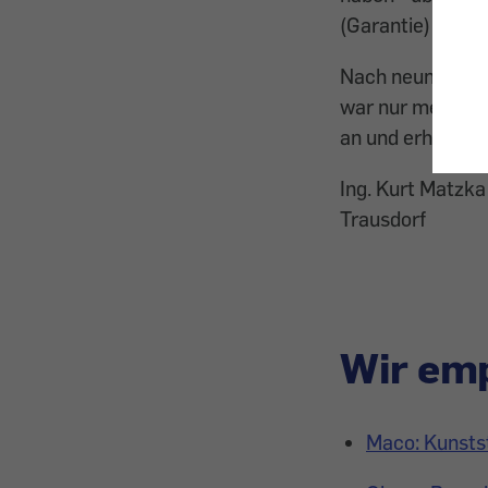
(Garantie) hinau
Nach neun Jahren
war nur mehr sch
an und erhielt s
Ing. Kurt Matzka
Trausdorf
Wir emp
Maco: Kunsts