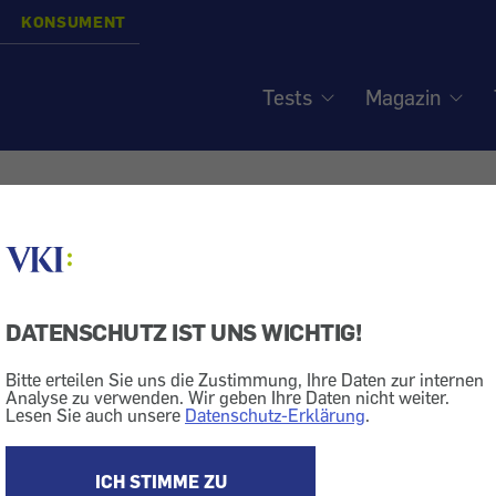
KONSUMENT
Tests
Magazin
ina: Terrassentür - Neu
el
DATENSCHUTZ IST UNS WICHTIG!
Bitte erteilen Sie uns die Zustimmung, Ihre Daten zur internen
Analyse zu verwenden. Wir geben Ihre Daten nicht weiter.
Tür
Lesen Sie auch unsere
Datenschutz-Erklärung
.
g" bitten wir Unternehmen, die besonderes Entgegenk
ICH STIMME ZU
 gesetzlichen Ansprüche (Gewährleistung) oder vertra