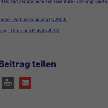
d Dörrer: Zerbrochene Terrassentüre - Unkomplizierte
enster - Verbundkupplung (4/2008)
rung - Glas nach Maß (8/2004)
Beitrag teilen