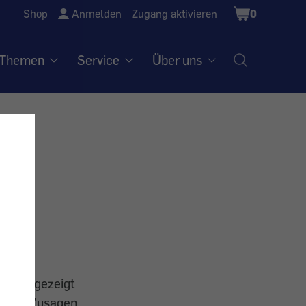
Shopping
Shop
Anmelden
Zugang aktivieren
0
Cart
Themen
Service
Über uns
e
ommen gezeigt
gliche Zusagen