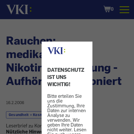
Startseite
Shopping
0
Cart
Rauchen:
medikamentöse
Nikotinentwöhnung -
DATENSCHUTZ
Aufhören funktioniert
IST UNS
WICHTIG!
Bitte erteilen Sie
uns die
16.2.2006
Zustimmung, Ihre
Daten zur internen
Analyse zu
Gesundheit + Kosmetik
Rauchen
verwenden. Wir
geben Ihre Daten
Leserbrief zu Konsument 1/2006.
nicht weiter. Lesen
Nützliche Hinweise und Tipps