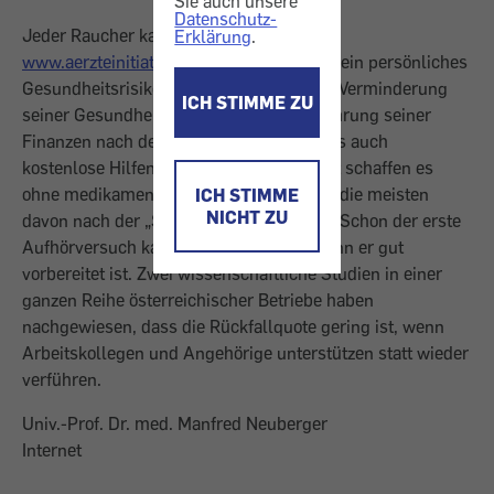
Sie auch unsere
Datenschutz-
Jeder Raucher kann auf
Erklärung
.
www.aerzteinitiative.at/_Raucher_1.htm
sein persönliches
Gesundheitsrisiko berechnen lassen, die Verminderung
ICH STIMME ZU
seiner Gesundheitsrisken und die Vermehrung seiner
Finanzen nach dem Aufhören. Dort gibt es auch
kostenlose Hilfen für Raucher. 85 Prozent schaffen es
ohne medikamentöse Unterstützung und die meisten
ICH STIMME
NICHT ZU
davon nach der „Schlusspunktmethode“. Schon der erste
Aufhörversuch kann erfolgreich sein, wenn er gut
vorbereitet ist. Zwei wissenschaftliche Studien in einer
ganzen Reihe österreichischer Betriebe haben
nachgewiesen, dass die Rückfallquote gering ist, wenn
Arbeitskollegen und Angehörige unterstützen statt wieder
verführen.
Univ.-Prof. Dr. med. Manfred Neuberger
Internet