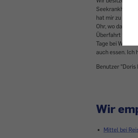
Wir besitzen ein
Seekrankheit, so
hat mir zu Stut
Ohr, wo das Glei
Überfahrt von d
Tage bei Windst
auch essen. Ich
Benutzer "Doris
Wir emp
Mittel bei Rei