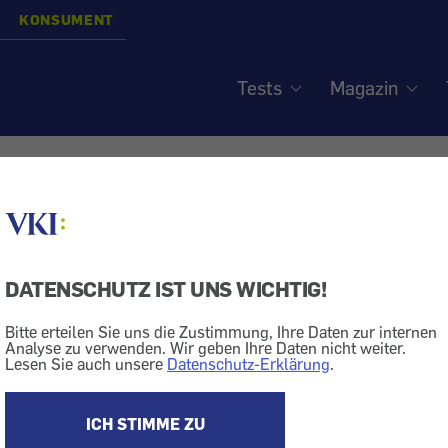
KONSUMENT
Tests
Magazin
bei Reisekrankheit - Kom
DATENSCHUTZ IST UNS WICHTIG!
ik
rezeptfreie Medikamente
Bitte erteilen Sie uns die Zustimmung, Ihre Daten zur internen
Analyse zu verwenden. Wir geben Ihre Daten nicht weiter.
reaktionen von unserer Homepage (aus unseren Foren und Onl
Lesen Sie auch unsere
Datenschutz-Erklärung
.
eln hilfreich
ICH STIMME ZU