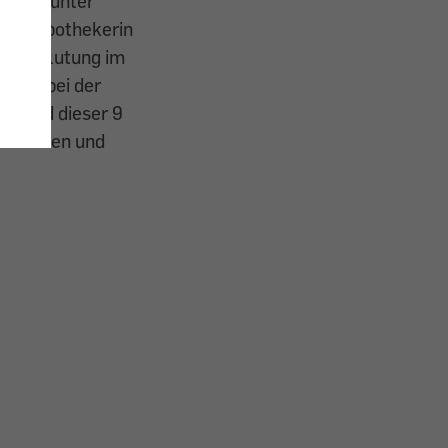
wieder unter
 Eine Apothekerin
Durchblutung im
pseln bei der
ährend dieser 9
s“ kochen und