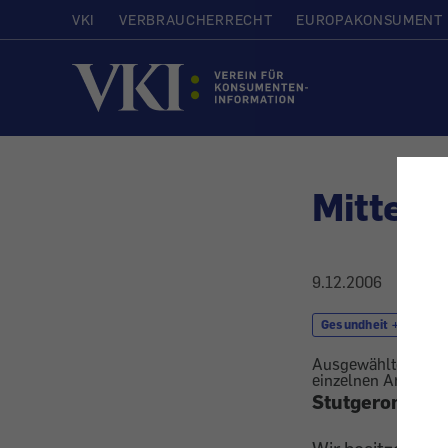
VKI
VERBRAUCHERRECHT
EUROPAKONSUMENT
Startseite
Mittel 
9.12.2006
Gesundheit + Kosmet
Ausgewählte Leser
einzelnen Artikeln).
Stutgeron-Kaps