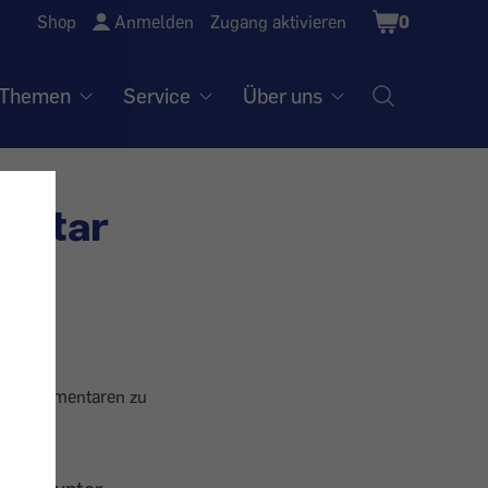
Shopping
Shop
Anmelden
Zugang aktivieren
0
Cart
Themen
Service
Über uns
mentar
ine-Kommentaren zu