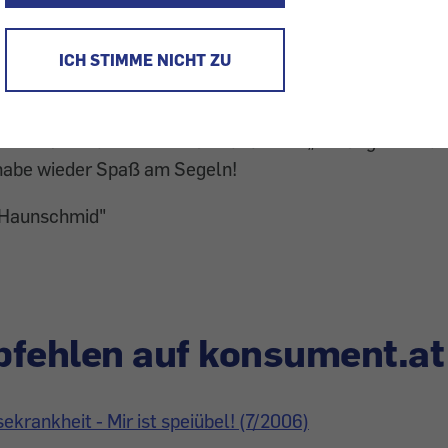
e Segelyacht. Auf vielen schönen Reisen litt ich immer 
 stark, dass ich nichts mehr essen und trinken konnte.
geron-Kapseln geraten. Dieses Medikament fördert die 
ICH STIMME NICHT ZU
chgewichtsorgan sitzt. Zum ersten Mal nahm ich die Ka
en Azoren zum Europäischen Festland und ich konnte w
ärke 7 bis 8 für meinen Mann und mich „3-Gänge-Menü
 habe wieder Spaß am Segeln!
 Haunschmid"
fehlen auf konsument.at
sekrankheit - Mir ist speiübel! (7/2006)