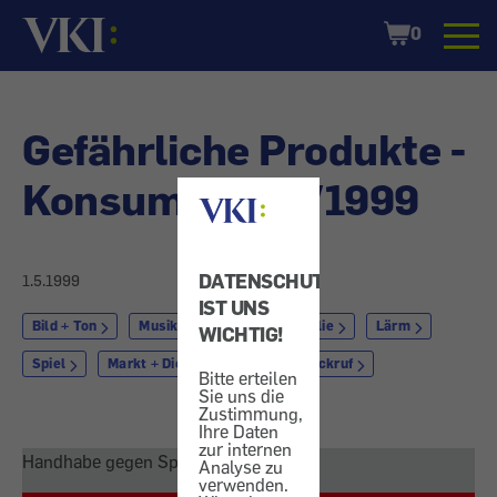
Startseite
Shopping
0
Cart
Gefährliche Produkte -
Konsument 05/1999
DATENSCHUTZ
1.5.1999
IST UNS
Bild + Ton
Musik
Freizeit + Familie
Lärm
WICHTIG!
Spiel
Markt + Dienstleistung
Rückruf
Bitte erteilen
Sie uns die
Zustimmung,
Ihre Daten
zur internen
Handhabe gegen Spielzeugpistolen
Analyse zu
verwenden.