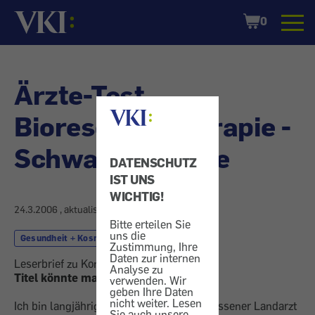
Startseite
Shopping
0
Cart
Ärzte-Test
Bioresonanztherapie -
Schwarze Schafe
DATENSCHUTZ
IST UNS
WICHTIG!
24.3.2006
, aktualisiert am
21.4.2006
Bitte erteilen Sie
uns die
Gesundheit + Kosmetik
Therapie
Zustimmung, Ihre
Daten zur internen
Leserbrief zu Konsument 3/2006.
Analyse zu
Titel könnte man besser formulieren
verwenden. Wir
geben Ihre Daten
nicht weiter. Lesen
Ich bin langjähriger Leser, war niedergelassener Landarzt
Sie auch unsere