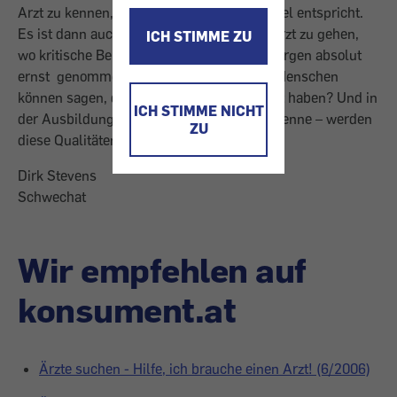
Arzt zu kennen, der allen Kriterien im Artikel entspricht.
Es ist dann auch eine Freude, zu diesem Arzt zu gehen,
ICH STIMME ZU
wo kritische Bemerkungen, Fragen oder Sorgen absolut
ernst genommen werden. Aber wie viele Menschen
können sagen, dass sie so einen guten Arzt haben? Und in
ICH STIMME NICHT
der Ausbildung der Ärzte – so wie ich sie kenne – werden
ZU
diese Qualitäten auch nicht gefördert.
Dirk Stevens
Schwechat
Wir empfehlen auf
konsument.at
Ärzte suchen - Hilfe, ich brauche einen Arzt! (6/2006)