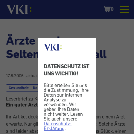
Startseite
Shopping
0
Cart
Ärzte suchen -
Seltener Glücksfall
DATENSCHUTZ IST
UNS WICHTIG!
17.8.2006
, aktualisiert am
24.8.2006
Bitte erteilen Sie uns
Gesundheit + Kosmetik
Therapie
die Zustimmung, Ihre
Daten zur internen
Leserbrief zu Konsument 7/2006.
Analyse zu
verwenden. Wir
Ein guter Arzt ist schwer zu finden
geben Ihre Daten
nicht weiter. Lesen
Ihr Artikel deckt ziemlich gut ab, was ich von einem Arzt
Sie auch unsere
Datenschutz-
erwarte. Nur gibt es da ein kleines Problem: Solche Ärzte
Erklärung
.
sind leider absolute Einzelfälle. Ich habe das Glück, einen