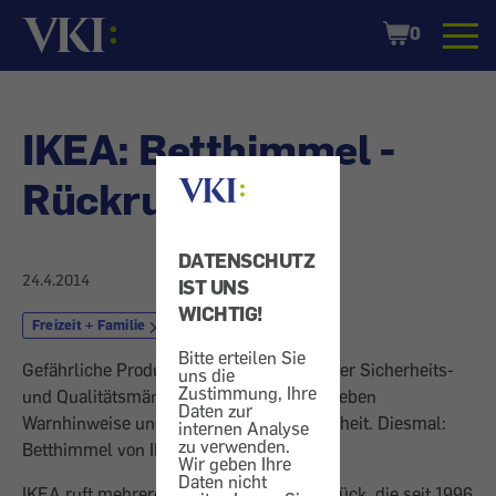
Startseite
Shopping
0
Cart
IKEA: Betthimmel -
Rückrufaktion
DATENSCHUTZ
24.4.2014
IST UNS
WICHTIG!
Freizeit + Familie
Baby
Bitte erteilen Sie
Gefährliche Produkte: Wir informieren über Sicherheits-
uns die
Zustimmung, Ihre
und Qualitätsmängel, Rückrufaktionen, geben
Daten zur
Warnhinweise und Tipps für mehr Sicherheit. Diesmal:
internen Analyse
zu verwenden.
Betthimmel von IKEA.
Wir geben Ihre
Daten nicht
IKEA ruft mehrere seiner Betthimmel zurück, die seit 1996