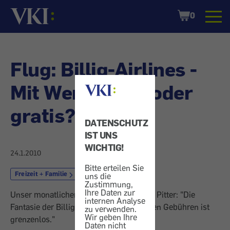
Startseite
Shopping
0
Cart
Flug: Billig-Airlines -
Mit Wertmarke oder
gratis?
DATENSCHUTZ
IST UNS
WICHTIG!
24.1.2010
Bitte erteilen Sie
Freizeit + Familie
Reise und Urlaub
uns die
Zustimmung,
Ihre Daten zur
Unser monatlicher Kartoon: diesmal von Pitter: "Die
internen Analyse
Fantasie der Billigairlines bei zusätzlichen Gebühren ist
zu verwenden.
Wir geben Ihre
grenzenlos."
Daten nicht