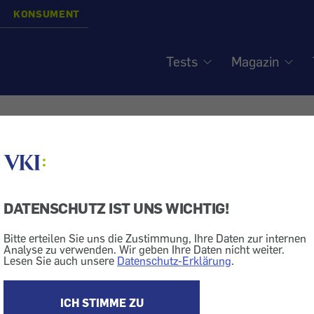
KONSUMENT
Tests
Magazin
l dente - Schlankmacher?
DATENSCHUTZ IST UNS WICHTIG!
Teigwaren
Diät
Bitte erteilen Sie uns die Zustimmung, Ihre Daten zur internen
Analyse zu verwenden. Wir geben Ihre Daten nicht weiter.
dente weniger dick?
Lesen Sie auch unsere
Datenschutz-Erklärung
.
ten Teigwaren verkleistert die in ihnen enthaltene Stä
ICH STIMME ZU
h und vollständig zerlegt und aufgenommen werden.