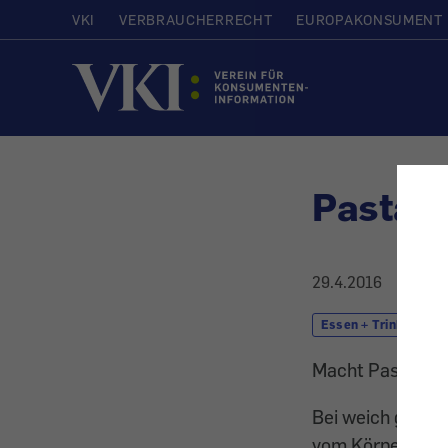
VKI
VERBRAUCHERRECHT
EUROPAKONSUMENT
Startseite
Pasta a
29.4.2016
Essen + Trinken
Macht Pasta al 
Bei weich gekoch
vom Körper rasc