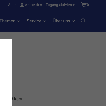
Shopping
Shop
Anmelden
Zugang aktivieren
0
Cart
Themen
Service
Über uns
rke und kann