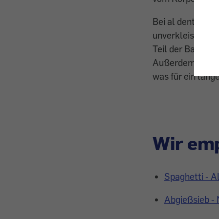
Bei al dente, al
unverkleistert. 
Teil der Ballast
Außerdem steigt
was für ein läng
Wir emp
Spaghetti - A
Abgießsieb - 