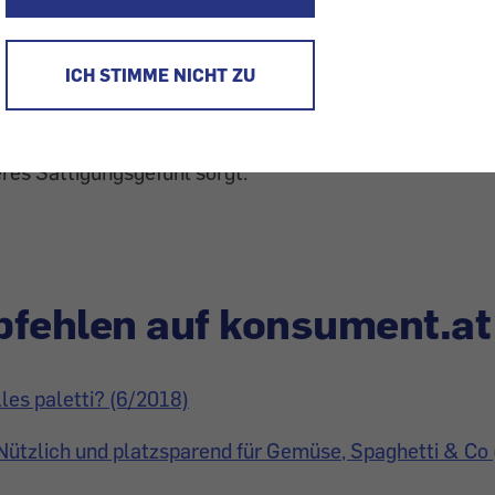
so bissfest zubereiteten Nudeln dagegen bleibt ein Teil 
ICH STIMME NICHT ZU
In dieser kristallinen Form ist sie weitgehend unverdaub
stoffe. Wer Teigwaren al dente kocht, kann also mehr d
 der Blutzuckerspiegel langsamer an als bei weich ge
eres Sättigungsgefühl sorgt.
fehlen auf konsument.at
lles paletti? (6/2018)
Nützlich und platzsparend für Gemüse, Spaghetti & Co