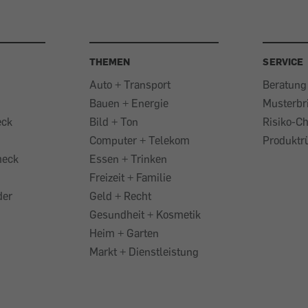
THEMEN
SERVICE
Auto + Transport
Beratung
Bauen + Energie
Musterbr
eck
Bild + Ton
Risiko-C
Computer + Telekom
Produktr
heck
Essen + Trinken
Freizeit + Familie
der
Geld + Recht
Gesundheit + Kosmetik
Heim + Garten
Markt + Dienstleistung