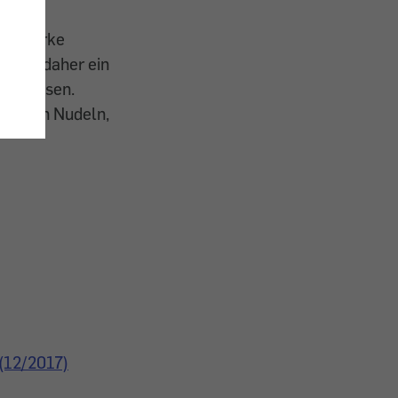
der Stärke
ar und daher ein
avon essen.
kochten Nudeln,
 (12/2017)