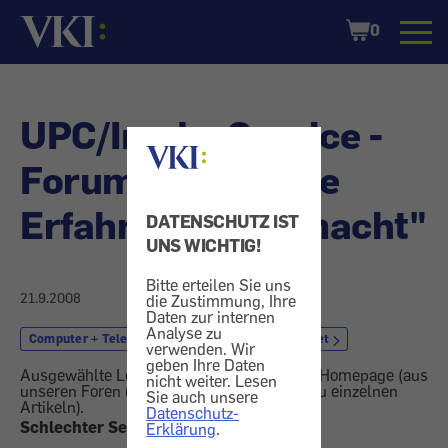
Startseite
Shopping
0
Cart
UPC/Inode: Service -
Forum "Schlechte
Erfahrungen gemacht"
DATENSCHUTZ IST
UNS WICHTIG!
Bitte erteilen Sie uns
21.9.2008
die Zustimmung, Ihre
Daten zur internen
Analyse zu
Computer + Telekom
Provider
Internet
verwenden. Wir
geben Ihre Daten
Ausgewählte Leserreaktionen von unserer Homepage (aus
nicht weiter. Lesen
unseren Foren und Online-Kommentaren zu einzelnen
Sie auch unsere
Artikeln).
Datenschutz-
Schlechter Service
Erklärung
.