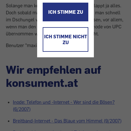
Solange man keine Änderungen benötigt, klappt ja alles.
ICH STIMME ZU
Doch sobald man etwas ändern möchte, ist man schnell
im Dschungel von UPC/Inode alleine gelassen, vor allem,
wenn man den Vertrag kündigt. Fazit: Seit Inode von UPC
übernommen wurde, ist der Service schlecht.
ICH STIMME NICHT
ZU
Benutzer "maximus15"
Wir empfehlen auf
konsument.at
Inode: Telefon und -Internet - Wer sind die Bösen?
(6/2007)
Breitband-Internet - Das Blaue vom Himmel (9/2007)