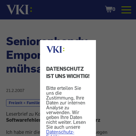
Startseite
Shopping
0
Cart
Seniorenhandy
Emporia - Etwas
mühsam
DATENSCHUTZ
IST UNS WICHTIG!
Bitte erteilen Sie
21.2.2007
uns die
Zustimmung, Ihre
Daten zur internen
Freizeit + Familie
Alter und Senioren
Analyse zu
verwenden. Wir
Leserbrief zu Konsument 12/2006.
geben Ihre Daten
Softwarefehler führte zu Systemabsturz
nicht weiter. Lesen
Sie auch unsere
Datenschutz-
Ich habe mir dieses Gerät gekauft, da ich wegen