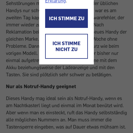
Erklärung
.
Sehstörungen mit den winzigen Displays der üblichen
Handys nur schwer zurechtkomme. Leider war es am
zweiten Tag kaputt. Offensichtlich ein Softwarefehler, der
ICH STIMME ZU
immer wieder zum Systemabsturz führte. Nach
Reklamation beim Händler erhielt ich ein neues Handy der
gleichen Marke. Dieses funktionierte eine Woche ohne
ICH STIMME
Probleme. Dann gab es einen Systemabsturz wie beim
NICHT ZU
vorigen Modell. Allerdings ist dieser Fehler bisher nur
einmal aufgetreten. Zudem gibt es Probleme mit dem
Akku beziehungsweise der Ladeanzeige und mit den
Tasten. Sie sind plötzlich sehr schwer zu betätigen.
Nur als Notruf-Handy geeignet
Dieses Handy mag ideal sein als Notruf-Handy, wenn es
am Nachtkasterl liegt und einmal im Monat benützt wird.
Aber wenn man es einsteckt, ruft das Handy selbstständig
alle möglichen Nummern an. Man muss immer die
Tastensperre eingeben, was auf Dauer etwas mühsam ist.