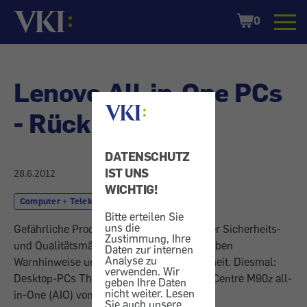
Startseite
Shopping
0
Cart
Lenovo All-in-One PCs
- Rückrufaktion
DATENSCHUTZ
IST UNS
28.6.2012
WICHTIG!
Computer + Telekom
Computer
Bitte erteilen Sie
uns die
Gefährliche Produkte: Wir informieren über Sicherheits-
Zustimmung, Ihre
und Qualitätsmängel, Rückrufaktionen, geben
Daten zur internen
Analyse zu
Warnhinweise und Tipps für mehr Sicherheit. Diesmal:
verwenden. Wir
Desktop-PCs ThinkCentre M70z und ThinCentre M90z all-
geben Ihre Daten
nicht weiter. Lesen
in-One (AIO) von Lenovo.
Sie auch unsere