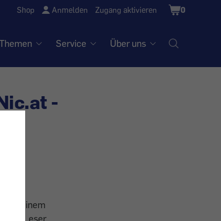
Shopping
Shop
Anmelden
Zugang aktivieren
0
Cart
Themen
Service
Über uns
ic.at -
er in einem
tellen Leser