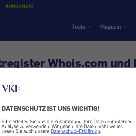
KONSUMENT
Tests
Magazin
tregister Whois.com und N
r ist öffentlich
siert am
22.5.2018
DATENSCHUTZ IST UNS WICHTIG!
Internet
Bitte erteilen Sie uns die Zustimmung, Ihre Daten zur internen
igene Homepage. Stimmt es, dass jeder Website-Betreib
Analyse zu verwenden. Wir geben Ihre Daten nicht weiter.
Lesen Sie auch unsere
Datenschutz-Erklärung
.
ster erfasst ist?" - In unserer Rubrik "Tipps nonstop" s