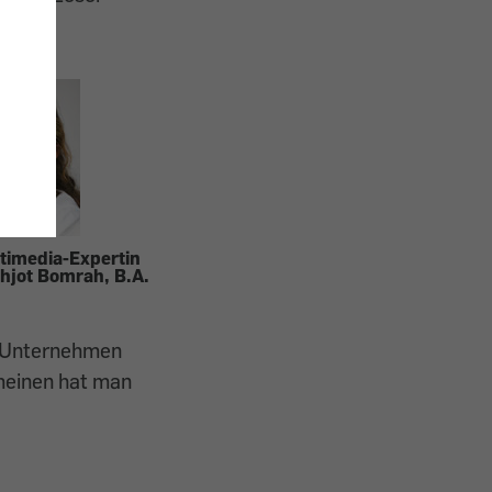
.
timedia-Expertin
hjot Bomrah, B.A.
in Unternehmen
emeinen hat man