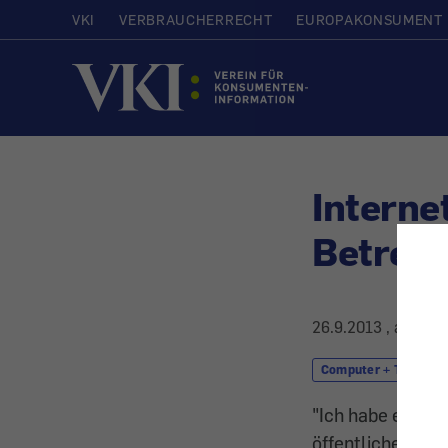
VKI
VERBRAUCHERRECHT
EUROPAKONSUMENT
Startseite
Interne
Betreibe
26.9.2013
, aktuali
Computer + Telekom
"Ich habe eine e
öffentlichen Regi