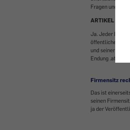
Fragen und unse
ARTIKEL VERAL
Ja. Jeder Inhabe
öffentliche Whoi
und seiner genau
Endung .at sind 
Firmensitz rec
Das ist einersei
seinen Firmensit
ja der Veröffent