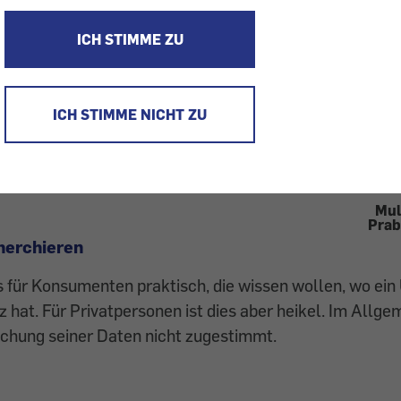
re Experten geben Antwort - hier Prabhjot Bomrah, B.A
ICH STIMME ZU
TET - LESEN SIE S 2
r einer Domain (Internet-Webseitenadresse) ist im
ICH STIMME NICHT ZU
s-Register (
www.whois.com
) mit seinem Namen
en Adresse angeführt. Internetseiten mit der
auch auf der Site
www.nic.at
zu finden.
Mul
Prab
herchieren
ts für Konsumenten praktisch, die wissen wollen, wo e
z hat. Für Privatpersonen ist dies aber heikel. Im Allg
lichung seiner Daten nicht zugestimmt.