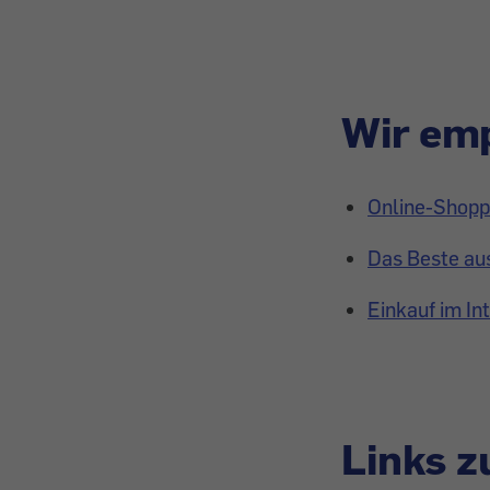
Wir emp
Online-Shoppi
Das Beste aus
Einkauf im In
Links 