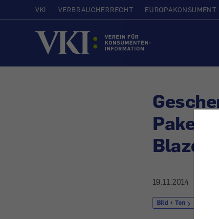
VKI
VERBRAUCHERRECHT
EUROPAKONSUMENT
Startseite
Gesche
Paketzu
Blazek
19.11.2014
Bild + Ton
Foto