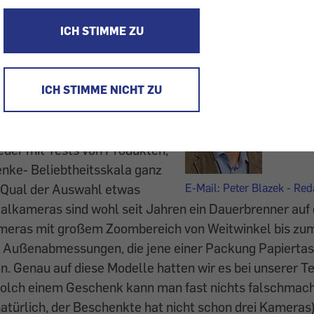
 Smartwatches, Digitalkameras: Welche Geschenke, wo
hnachtliche Zeit fordert von uns Konsumenten zahlreic
ICH STIMME ZU
 - Ein Intern von KONSUMENT-Redakteur Peter Blazek
ICH STIMME NICHT ZU
enken
in der Dezember-Ausgabe wollen
euer mit Tests von Produkten,
enke- Beliebtheitsskala ganz
e Qual der Auswahl etwas
E-Mail: Peter Blazek - Re
italkameras sind wohl seit Jahren ein Dauerbrenner au
meras mit großem Zoombereich von Weitwinkel bis z
it Außenabmessungen, die jene einer Packung Papierta
. Genau auf diese Modelle hatten wir es bei unserer 
solch einem Geschenk kann man fast nichts falschmac
atürlich, der Beschenkte hat nicht schon drei Kameras):