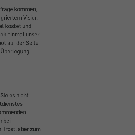
infrage kommen,
riertem Visier.
el kostet und
ich einmal unser
t auf der Seite
e Überlegung
Sie es nicht
tdienstes
e kommenden
h bei
 Trost, aber zum