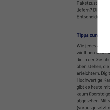
Paketzusteller,
liefern? Die wei
Entscheidungen.
Tipps zum Sch
Wie jedes Jahr 
wir Ihnen auch h
die in der Gesch
oben stehen, di
erleichtern. Dig
Hochwertige Ka
gibt es heute m
kaum übersteigen
abgesehen. Mit 
(vorausgesetzt n