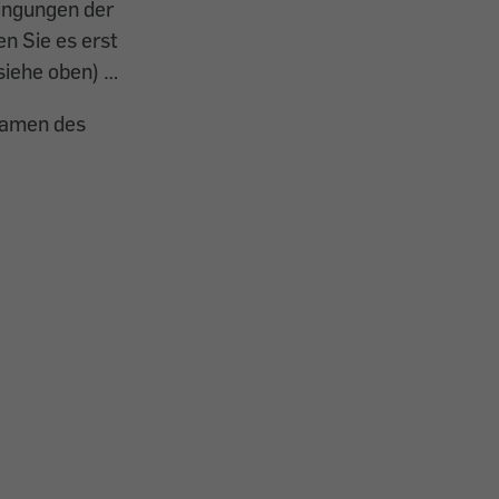
dingungen der
n Sie es erst
siehe oben) …
Namen des