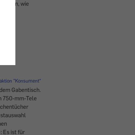
 kaufen, wie
he
.
daktion "Konsument"
f dem Gabentisch.
um 750-mm-Tele
schentücher
Testauswahl
hen
 Es ist für