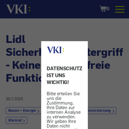
Startseite
Shopping
0
Cart
Lidl
Sicherheitsfenstergriff
- Keine einwandfreie
DATENSCHUTZ
Funktion
IST UNS
WICHTIG!
Bitte erteilen Sie
uns die
30.7.2015
Zustimmung,
Ihre Daten zur
Bauen + Energie
Fenster
Markt + Dienstleistung
internen Analyse
zu verwenden.
Rückruf
Wir geben Ihre
Daten nicht