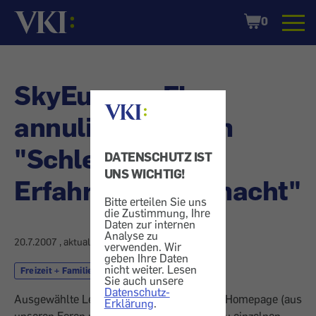
Startseite
Shopping
0
Cart
SkyEurope: Flug
annuliert - Forum
"Schlechte
DATENSCHUTZ IST
UNS WICHTIG!
Erfahrungen gemacht"
Bitte erteilen Sie uns
die Zustimmung, Ihre
Daten zur internen
Analyse zu
20.7.2007
, aktualisiert am
24.7.2007
verwenden. Wir
geben Ihre Daten
nicht weiter. Lesen
Freizeit + Familie
Reise und Urlaub
Sie auch unsere
Datenschutz-
Ausgewählte Leserreaktionen von unserer Homepage (aus
Erklärung
.