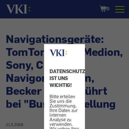
Startseite
Shopping
0
Cart
Navigationsgeräte:
TomTom, Falk, Medion,
Sony, Clarion,
DATENSCHUTZ
Navigon, Garmin,
IST UNS
WICHTIG!
Becker - Irregeführt
Bitte erteilen
bei "Bus"-Einstellung
Sie uns die
Zustimmung,
Ihre Daten zur
internen
Analyse zu
verwenden.
21.5.2008
Wir geben Ihre