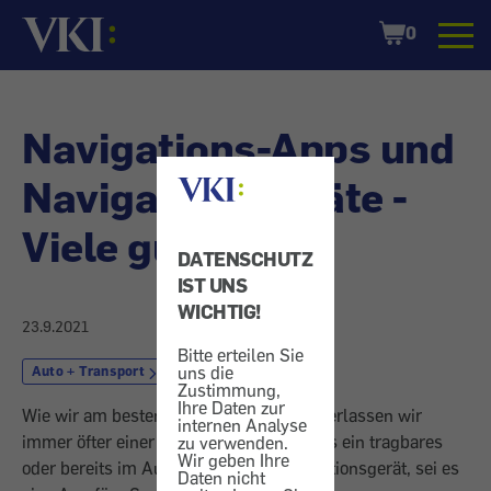
Startseite
Shopping
0
Cart
Navigations-Apps und
Navigationsgeräte -
Viele gute Navis
DATENSCHUTZ
IST UNS
WICHTIG!
23.9.2021
Bitte erteilen Sie
uns die
Auto + Transport
Navigationsgerät
Zustimmung,
Ihre Daten zur
Wie wir am besten ans Ziel kommen, überlassen wir
internen Analyse
immer öfter einer Navigationshilfe. Sei es ein tragbares
zu verwenden.
Wir geben Ihre
oder bereits im Auto installiertes Navigationsgerät, sei es
Daten nicht