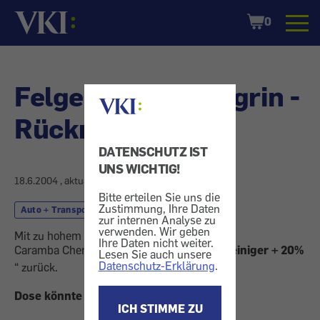
Startseite
Shopping
0
Cart
Felgenreiniger Nigrin -
Rückruf
DATENSCHUTZ IST
UNS WICHTIG!
18.6.2004
, aktualisiert am
6.7.2004
Bitte erteilen Sie uns die
Zustimmung, Ihre Daten
Auto + Transport
Autozubehör
zur internen Analyse zu
verwenden. Wir geben
Mit zu hohem Druck abgefüllt.
Ihre Daten nicht weiter.
Caramba Chemie ruft den „
Nigrin Felgenreiniger + 20%
Lesen Sie auch unsere
Datenschutz-Erklärung
.
“ zurück.
Dose könnte bersten
ICH STIMME ZU