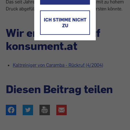
Das seit Jahresbeginn verkaufte Produkt sei mit zu hohem
Druck abgefüllt worden, so dass die Dose bersten könnte.
ICH STIMME NICHT
ZU
Wir empfehlen auf
konsument.at
Kaltreiniger von Caramba - Rückruf (4/2004)
Diesen Beitrag teilen