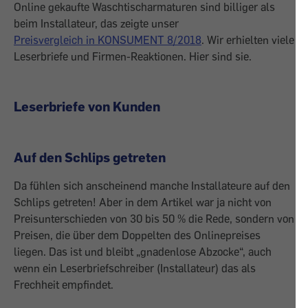
Online gekaufte Waschtischarmaturen sind billiger als
beim Installateur, das zeigte unser
Preisvergleich in KONSUMENT 8/2018
. Wir erhielten viele
Leserbriefe und Firmen-Reaktionen. Hier sind sie.
Leserbriefe von Kunden
Auf den Schlips getreten
Da fühlen sich anscheinend manche Installateure auf den
Schlips getreten! Aber in dem Artikel war ja nicht von
Preisunterschieden von 30 bis 50 % die Rede, sondern von
Preisen, die über dem Doppelten des Onlinepreises
liegen. Das ist und bleibt „gnadenlose Abzocke“, auch
wenn ein Leserbriefschreiber (Installateur) das als
Frechheit empfindet.