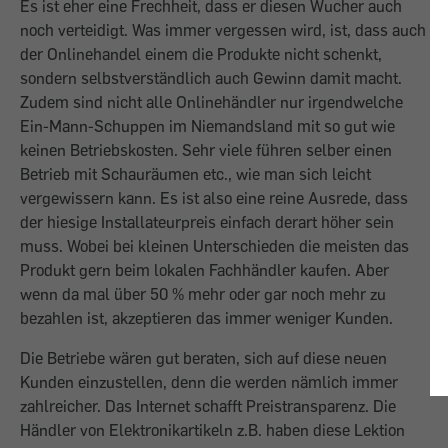
Es ist eher eine Frechheit, dass er diesen Wucher auch
noch verteidigt. Was immer vergessen wird, ist, dass auch
der Onlinehandel einem die Produkte nicht schenkt,
sondern selbstverständlich auch Gewinn damit macht.
Zudem sind nicht alle Onlinehändler nur irgendwelche
Ein-Mann-Schuppen im Niemandsland mit so gut wie
keinen Betriebskosten. Sehr viele führen selber einen
Betrieb mit Schauräumen etc., wie man sich leicht
vergewissern kann. Es ist also eine reine Ausrede, dass
der hiesige Installateurpreis einfach derart höher sein
muss. Wobei bei kleinen Unterschieden die meisten das
Produkt gern beim lokalen Fachhändler kaufen. Aber
wenn da mal über 50 % mehr oder gar noch mehr zu
bezahlen ist, akzeptieren das immer weniger Kunden.
Die Betriebe wären gut beraten, sich auf diese neuen
Kunden einzustellen, denn die werden nämlich immer
zahlreicher. Das Internet schafft Preistransparenz. Die
Händler von Elektronikartikeln z.B. haben diese Lektion