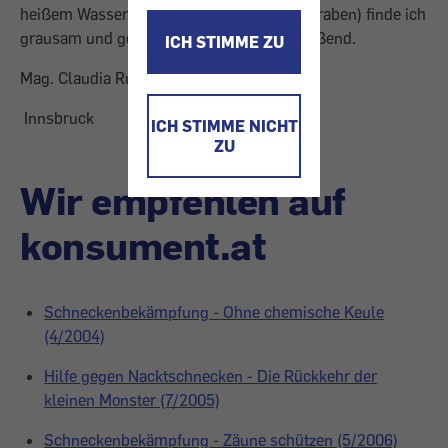
heißem Wasser töten und die Leichen vergraben) finde ich
grausam und gegen jedes Tierrecht verstoßend.
ICH STIMME ZU
Mag. Claudia Ruppitsch
Innsbruck
ICH STIMME NICHT
ZU
Wir empfehlen auf
konsument.at
Schneckenbekämpfung - Ohne chemische Keule
(4/2004)
Hilfe gegen Nacktschnecken - Die Rückkehr der
kleinen Monster (7/2005)
Schneckenbekämpfung - Zäune schützen (5/2006)