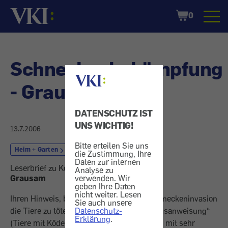
Startseite
Shopping
0
Cart
Schneckenbekämpfung
- Grausam
DATENSCHUTZ IST
UNS WICHTIG!
13.7.2006
Bitte erteilen Sie uns
Heim + Garten
Schädlingsbekämpfung
die Zustimmung, Ihre
Daten zur internen
Leserbrief zu Konsument 6/2006
Analyse zu
verwenden. Wir
Grausam
geben Ihre Daten
nicht weiter. Lesen
Ihren Hinweis, bei bereits bestehender Schneckeninvasion
Sie auch unsere
Datenschutz-
die Tiere zu töten samt detaillierter „Tötungsanweisung“
Erklärung
.
(Tiere mit Köder in Falle locken, sie danach mit sehr