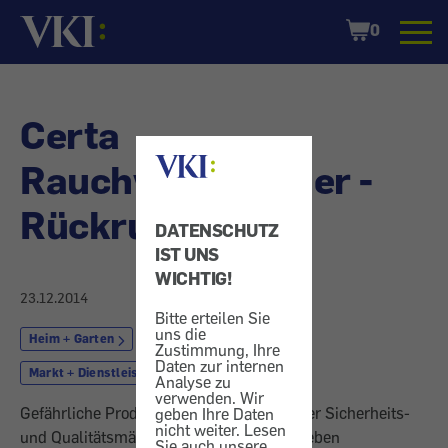
Startseite
Shopping
0
Cart
Certa
Rauchwarnmelder -
Rückrufaktion
DATENSCHUTZ
IST UNS
WICHTIG!
23.12.2014
Bitte erteilen Sie
uns die
Heim + Garten
Elektrogerät
Zustimmung, Ihre
Daten zur internen
Markt + Dienstleistung
Rückruf
Analyse zu
verwenden. Wir
Gefährliche Produkte: Wir informieren über Sicherheits-
geben Ihre Daten
nicht weiter. Lesen
und Qualitätsmängel, Rückrufaktionen, geben
Sie auch unsere