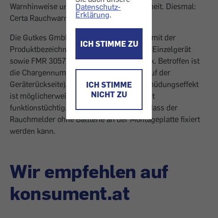
Warnhinweise und Tipps für mehr Sicherheit. Diesmal:
Datenschutz-
Erklärung
.
Certa Rauchwarnmelder.
Die Gutkes GmbH ruft Rauchwarnmelder mit der
ICH STIMME ZU
Produktbezeichnung (GEV) FMR 4030 als Einzelgerät
sowie FMR 3057 als Viererpackung zurück. Betroffen ist
die Chargennummer 1304A (ersichtlich auf der
Geräterückseite). Durch einen Materialermüdungseffekt
ICH STIMME
NICHT ZU
ist möglicherweise der Blockierhebel nicht
funktionstüchtig. Dieser soll verhindern, dass der
Rauchmelder ohne Battterie an der Montageplatte fixiert
werden kann.
Wir empfehlen auf
konsument.at