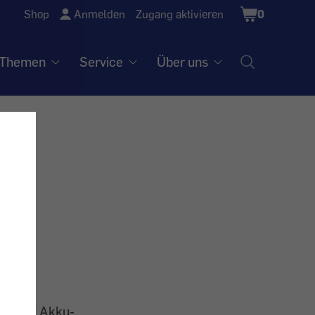
Shopping
Shop
Anmelden
Zugang aktivieren
0
Cart
Themen
Service
Über uns
r
mängel,
iesmal: Akku-