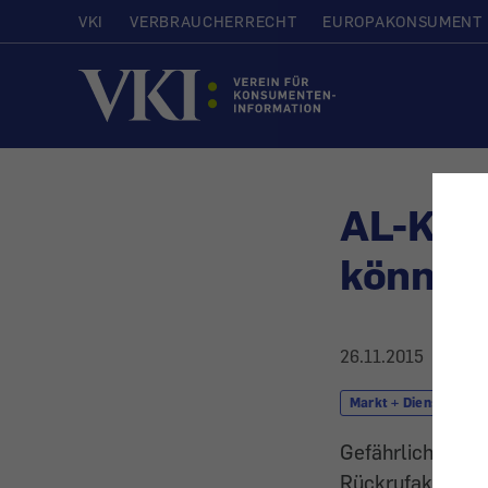
VKI
VERBRAUCHERRECHT
EUROPAKONSUMENT
Startseite
AL-KO:
könnte 
26.11.2015
Markt + Dienstleistu
Gefährliche Prod
Rückrufaktionen