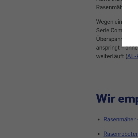
Rasenmäher von
Wegen eines mög
Serie Comfort 3
Überspannung ve
anspringt – ohne
weiterläuft (
AL-
Wir emp
Rasenmäher - 
Rasenroboter