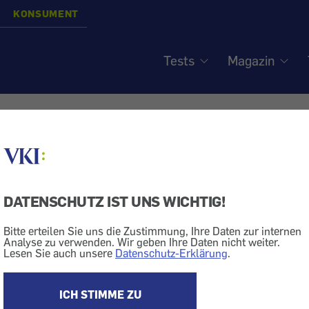
KONSUMENT
Tests
Magazin
 Akku-Rasenmäher - Moto
vorzeitig anspringen
DATENSCHUTZ IST UNS WICHTIG!
Bitte erteilen Sie uns die Zustimmung, Ihre Daten zur internen
Analyse zu verwenden. Wir geben Ihre Daten nicht weiter.
Lesen Sie auch unsere
Datenschutz-Erklärung
.
ng
Rückruf
Heim + Garten
Rasenmäher
ukte: Wir informieren über Sicherheits- und Qualitäts
ICH STIMME ZU
, geben Warnhinweise und Tipps für mehr Sicherheit. D