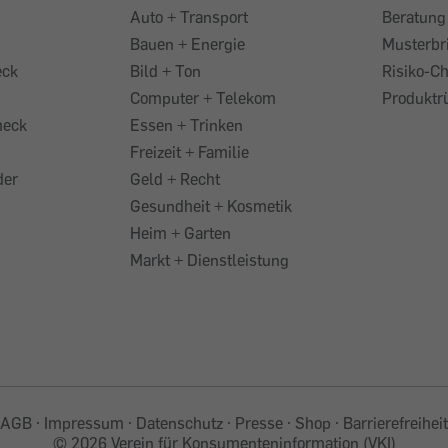
Auto + Transport
Beratung
Bauen + Energie
Musterbr
eck
Bild + Ton
Risiko-C
Computer + Telekom
Produktr
heck
Essen + Trinken
Freizeit + Familie
der
Geld + Recht
Gesundheit + Kosmetik
Heim + Garten
Markt + Dienstleistung
AGB
Impressum
Datenschutz
Presse
Shop
Barrierefreiheit
©
2026 Verein für Konsumenteninformation (VKI)