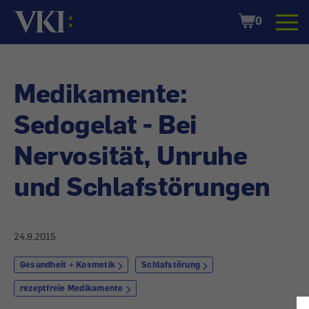
Startseite
Shopping
0
Cart
Medikamente:
Sedogelat - Bei
Nervosität, Unruhe
und Schlafstörungen
24.9.2015
Gesundheit + Kosmetik
Schlafstörung
rezeptfreie Medikamente