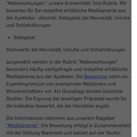
"Nebenwirkungen": unsere Arzneimittel Test-Rubrik. Wir
bewerten für Sie rezeptfrei erhältliche Medi­kamente aus
der Apotheke - diesmal: Sedogelat; bei Nervosität, Unruhe
und Schlafstörungen
Sedogelat
Stichworte: bei Nervosität, Unruhe und Schlafstörungen
ausgewählt werden in der Rubrik "Nebenwirkungen"
besonders häufig nachgefragte und rezeptfrei erhältliche
Medikamente aus der Apotheke. Die
Bewertung
nahm ein
Expertengremium von anerkannten Medizinern und
Wissenschaftlern vor. Als Grundlage dienten klinische
Studien. Die Eignung der jeweiligen Präparate wurde für
die Indikation bewertet, die der Hersteller angibt.
Die Informationen stammen aus unserem Ratgeber
"Medikamente"
. Die Bewertung erfolgt in Zusammenarbeit
mit der Stiftung Warentest und basiert auf vier Stufen: