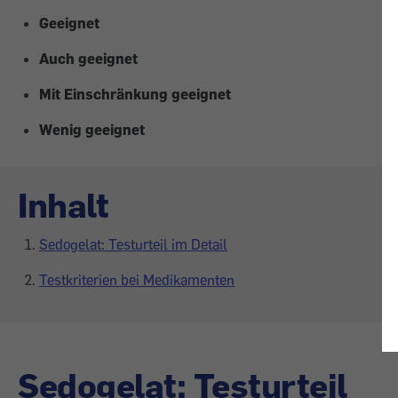
Geeignet
Auch geeignet
Mit Einschränkung geeignet
Wenig geeignet
Inhalt
Sedogelat: Testurteil im Detail
Testkriterien bei Medikamenten
Sedogelat: Testurteil