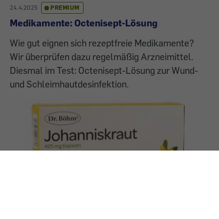
24.4.2025
PREMIUM
Medikamente: Octenisept-Lösung
Wie gut eignen sich rezeptfreie Medikamente?
Wir überprüfen dazu regelmäßig Arzneimittel.
Diesmal im Test: Octenisept-Lösung zur Wund-
und Schleimhautdesinfektion.
27.3.2025
PREMIUM