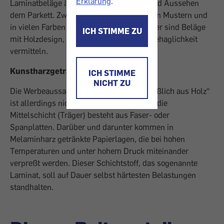
Erklärung
.
Laminatbeläge ähneln in ihrem Aufbau und Aussehen
dem Parkett. Zwar sind sie auch in anderen Mustern und
in vielen Farben erhältlich, doch der Renner sind Beläge
ICH STIMME ZU
mit Holzdesign, weil solche Wärme und Behaglichkeit
vermitteln.
Kunstharzgetränkte Papierschichten
ICH STIMME
NICHT ZU
Die Werbeaussage „Besteht fast ausschließlich aus Holz“
ist allerdings nicht ganz richtig. Lediglich die
Mittelschicht (Träger) besteht aus Faser- oder
Spanplatten. Darüber und darunter kommen in
Melaminharz getränkte Papierlagen, die bei hohen
Temperaturen und unter hohem Druck miteinander
verpreßt werden. Dieser Schichtstoff, das sogenannte
Laminat, soll auf Dauer selbst härtesten Belastungen
standhalten.