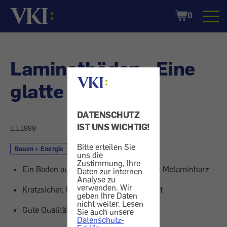
Startseite
Shopping
0
Cart
Laminatböden - Eine
glatte Sache
DATENSCHUTZ
IST UNS WICHTIG!
1.1.1999
Bitte erteilen Sie
Bauen + Energie
Boden und Wand
uns die
Zustimmung, Ihre
Ein Boden aus Spanplatten, Papier und Melaminharz
Daten zur internen
Analyse zu
verwenden. Wir
Kratzsicher, lichtbeständig, pflegeleicht
geben Ihre Daten
nicht weiter. Lesen
Gute Qualität um wenig Geld
Sie auch unsere
Datenschutz-