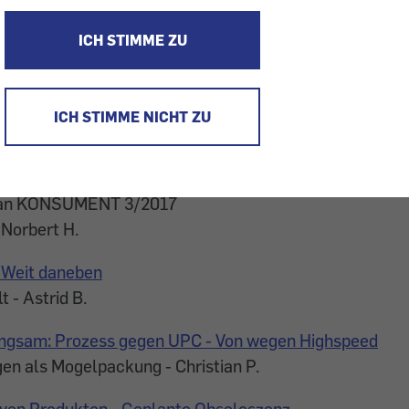
l.
ICH STIMME ZU
gung 3/2017
- Wolfgang H.
ICH STIMME NICHT ZU
g 3/2017
für SUV - Thomas S.
 an KONSUMENT 3/2017
 Norbert H.
 Weit daneben
 - Astrid B.
langsam: Prozess gegen UPC - Von wegen Highspeed
n als Mogelpackung - Christian P.
von Produkten - Geplante Obsoleszenz