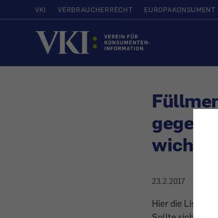
VKI
VERBRAUCHERRECHT
EUROPAKONSUMENT
Startseite
Füllmen
gegen U
wichtig
23.2.2017
Hier die Liste d
Sollte sich ein L