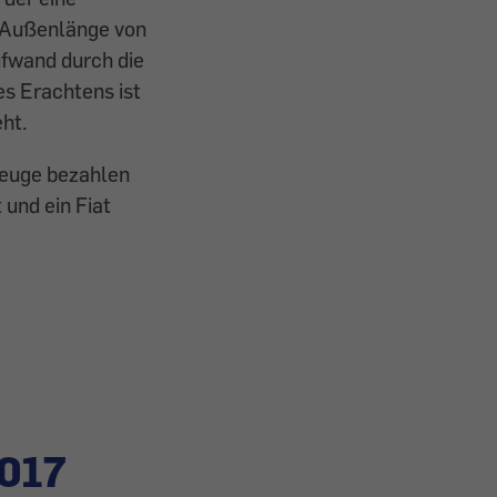
r Außenlänge von
ufwand durch die
s Erachtens ist
ht.
zeuge bezahlen
 und ein Fiat
017