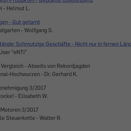
 - Helmut L.
en - Gut getarnt
stgarten - Wolfgang S.
tände: Schmutzige Geschäfte - Nicht nur in fernen Län
ser "eNTi"
 Vergleich - Abseits von Rekordjagden
anai-Hochwurzen - Dr. Gerhard K.
enehmigung 3/2017
ocke! - Elisabeth W.
-Motoren 3/2017
e Steuerkette - Walter R.