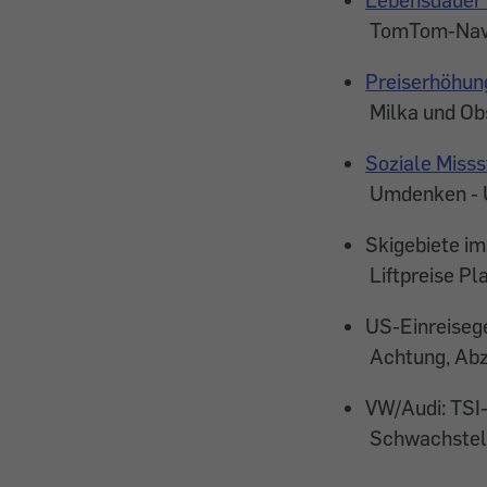
TomTom-Navi
Preiserhöhung
Milka und Ob
Soziale Misss
Umdenken - U
Skigebiete im
Liftpreise Pl
US-Einreiseg
Achtung, Abz
VW/Audi: TSI
Schwachstell