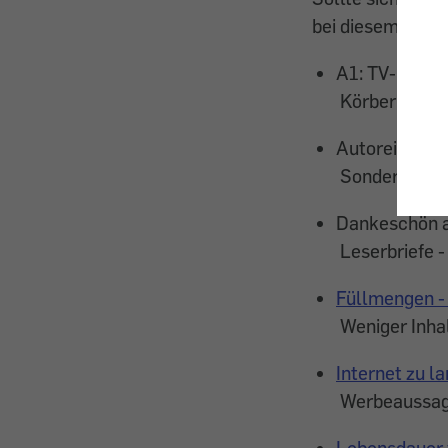
bei diesem Artike
A1: TV-Kündi
Körberlgeld 
Autoreinigun
Sonderpreis 
Dankeschön
Leserbriefe -
Füllmengen -
Weniger Inhalt
Internet zu 
Werbeaussage
Lebensdauer 