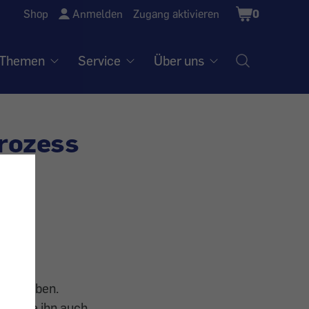
Shopping
Shop
Anmelden
Zugang aktivieren
0
Cart
Themen
Service
Über uns
rozess
uns
icht haben.
den Sie ihn auch