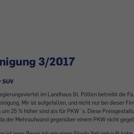
nigung 3/2017
r SUV
Regierungsviertel im Landhaus St. Pölten betreibt die F
einigung. Mir ist aufgefallen, und nicht nur bei dieser Fi
 um 25 % höher sind als für PKW`s. Diese Preisgestalt
, da der Mehraufwand gegenüber einem PKW nicht gegeb
 ist jene: Bevor ich mir einen Skoda Yeti gekauft habe,