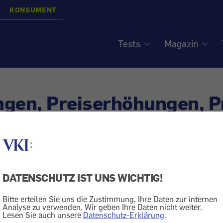
KONSUMENT
Tests
Magazin
gen, Preiserhöhungen, P
PC ... - Ihre Meinung ist 
DATENSCHUTZ IST UNS WICHTIG!
Bitte erteilen Sie uns die Zustimmung, Ihre Daten zur internen
Analyse zu verwenden. Wir geben Ihre Daten nicht weiter.
er Leserbriefe, die wir in KONSUMENT 3/2017 veröffentl
Lesen Sie auch unsere
Datenschutz-Erklärung
.
eserbrief auf einen konkreten Artikel beziehen, dann fin