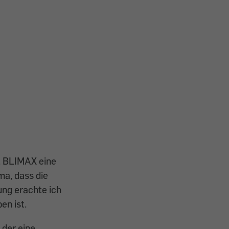
a. BLIMAX eine
rma, dass die
ung erachte ich
en ist.
 der eine