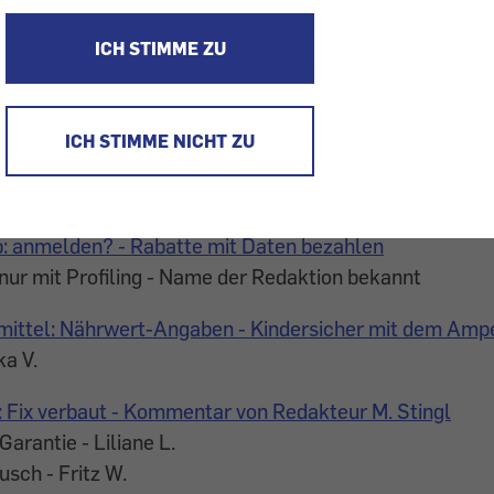
l.
ICH STIMME ZU
te 4/2020
i Alarmanlage - Roland L.
ICH STIMME NICHT ZU
lino 4/2020
laybruch - Irmgard K.
: anmelden? - Rabatte mit Daten bezahlen
nur mit Profiling - Name der Redaktion bekannt
mittel: Nährwert-Angaben - Kindersicher mit dem Amp
ka V.
Fix verbaut - Kommentar von Redakteur M. Stingl
arantie - Liliane L.
sch - Fritz W.