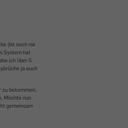
he (ist noch nie
ies System hat
abe ich über 5
aybrüche ja auch
ur zu bekommen,
en. Möchte nun
icht gemeinsam