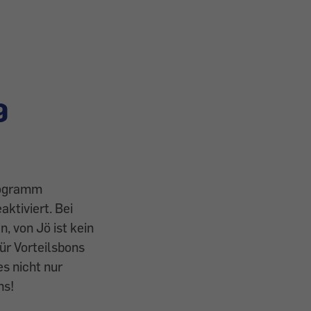
9
programm
aktiviert. Bei
 von Jö ist kein
ür Vorteilsbons
es nicht nur
ns!