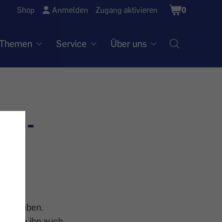
Shopping
Shop
Anmelden
Zugang aktivieren
0
Cart
Themen
Service
Über uns
.. -
icht haben.
den Sie ihn auch