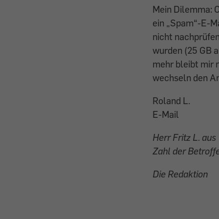
Mein Dilemma: Ob
ein „Spam“-E-Mai
nicht nachprüfen
wurden (25 GB al
mehr bleibt mir n
wechseln den An
Roland L.
E-Mail
Herr Fritz L. aus
Zahl der Betroffe
Die Redaktion