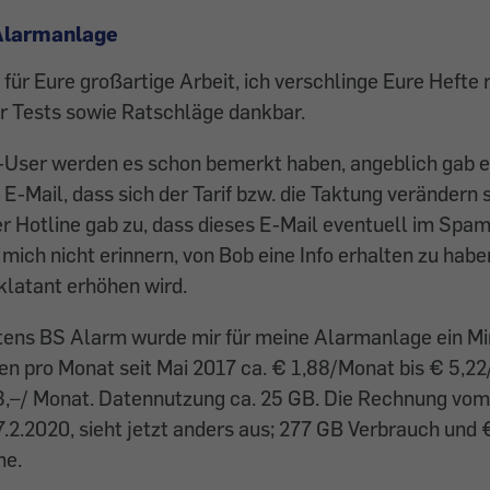
 Alarmanlage
für Eure großartige Arbeit, ich verschlinge Eure Hefte
rer Tests sowie Ratschläge dankbar.
-User werden es schon bemerkt haben, angeblich gab e
E-Mail, dass sich der Tarif bzw. die Taktung verändern s
er Hotline gab zu, dass dieses E-Mail eventuell im Spam
 mich nicht erinnern, von Bob eine Info erhalten zu hab
klatant erhöhen wird.
tens BS Alarm wurde mir für meine Alarmanlage ein Min
n pro Monat seit Mai 2017 ca. € 1,88/Monat bis € 5,22
3,–/ Monat. Datennutzung ca. 25 GB. Die Rechnung vom 1
2.2020, sieht jetzt anders aus; 277 GB Verbrauch und 
e.