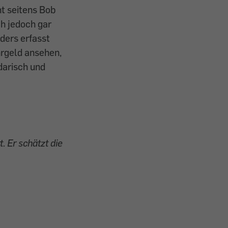
ht seitens Bob
ch jedoch gar
ders erfasst
hrgeld ansehen,
idarisch und
. Er schätzt die