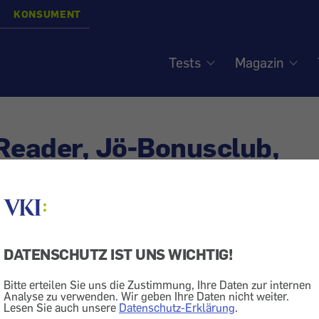
KONSUMENT
Tests
Magazin
Reader, Jö-Bonusclub,
ebensmittel, LED-Lampen .
inung ist uns wichtig
DATENSCHUTZ IST UNS WICHTIG!
siert am
25.6.2020
Bitte erteilen Sie uns die Zustimmung, Ihre Daten zur internen
Analyse zu verwenden. Wir geben Ihre Daten nicht weiter.
er Leserbriefe, die wir in KONSUMENT 4/2020 veröffentl
Lesen Sie auch unsere
Datenschutz-Erklärung
.
eserbrief auf einen konkreten Artikel beziehen, dann fin