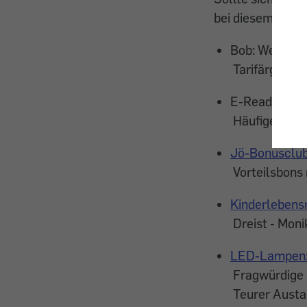
bei diesem Artike
Bob: Wertkar
Tarifärger be
E-Reader: To
Häufiger Disp
Jö-Bonusclub
Vorteilsbons 
Kinderlebens
Dreist - Moni
LED-Lampen: 
Fragwürdige G
Teurer Austau