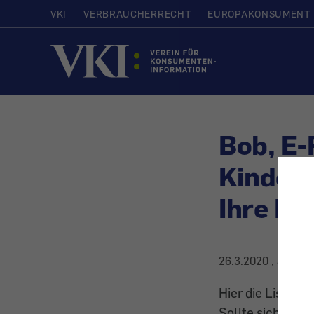
VKI
VERBRAUCHERRECHT
EUROPAKONSUMENT
Startseite
Bob, E-
Kinderl
Ihre Me
26.3.2020
, aktuali
Hier die Liste d
Sollte sich ein L